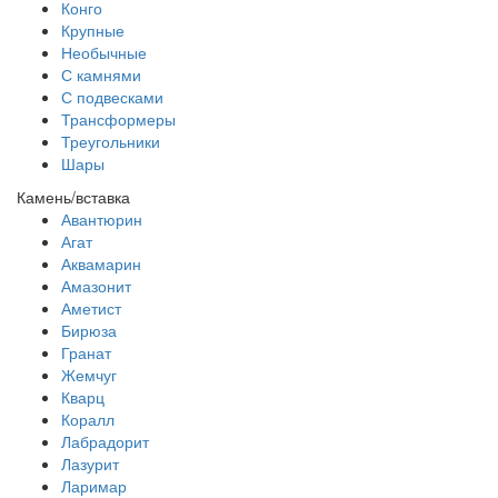
Конго
Крупные
Необычные
С камнями
С подвесками
Трансформеры
Треугольники
Шары
Камень/вставка
Авантюрин
Агат
Аквамарин
Амазонит
Аметист
Бирюза
Гранат
Жемчуг
Кварц
Коралл
Лабрадорит
Лазурит
Ларимар