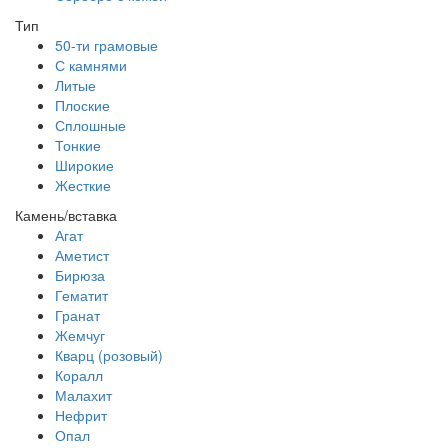
Тип
50-ти грамовые
С камнями
Литые
Плоские
Сплошные
Тонкие
Широкие
Жесткие
Камень/вставка
Агат
Аметист
Бирюза
Гематит
Гранат
Жемчуг
Кварц (розовый)
Коралл
Малахит
Нефрит
Опал