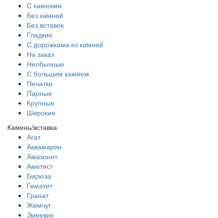
С камнями
Без камней
Без вставок
Гладкие
С дорожками из камней
На заказ
Необычные
С большим камнем
Печатки
Парные
Крупные
Широкие
Камень/вставка
Агат
Аквамарин
Амазонит
Аметист
Бирюза
Гематит
Гранат
Жемчуг
Змеевик