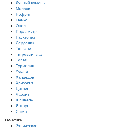
Лунный камень
Малахит
Нефрит
Оникс
Опал
Перламутр
Раухтопаз
Сердолик
Танзанит
Тигровый глаз
Топаз
Турмалин
Фианит
Халцедон
Хризолит
Цитрин
Чароит
Шпинель
Янтарь
Яшма
Тематика
Этнические