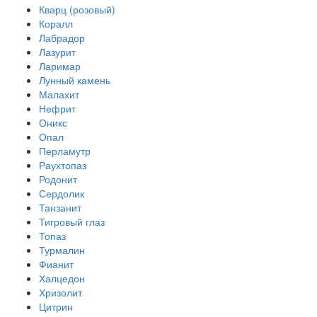
Кварц (розовый)
Коралл
Лабрадор
Лазурит
Ларимар
Лунный камень
Малахит
Нефрит
Оникс
Опал
Перламутр
Раухтопаз
Родонит
Сердолик
Танзанит
Тигровый глаз
Топаз
Турмалин
Фианит
Халцедон
Хризолит
Цитрин