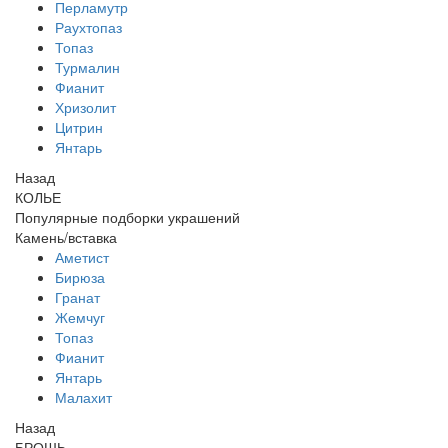
Перламутр
Раухтопаз
Топаз
Турмалин
Фианит
Хризолит
Цитрин
Янтарь
Назад
КОЛЬЕ
Популярные подборки украшений
Камень/вставка
Аметист
Бирюза
Гранат
Жемчуг
Топаз
Фианит
Янтарь
Малахит
Назад
БРОШЬ