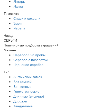
Янтарь
Яшма
Тематика
Спаси и сохрани
Змеи
Черепа
Назад
СЕРЬГИ
Популярные подборки украшений
Металл
Серебро 925 пробы
Серебро с позолотой
Черненое серебро
Тип
Английский замок
Без камней
Винтажные
Геометрические
Длинные (висячие)
Дорожки
Квадратные