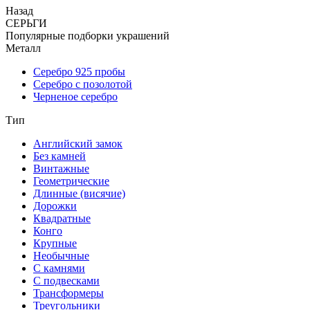
Назад
СЕРЬГИ
Популярные подборки украшений
Металл
Серебро 925 пробы
Серебро с позолотой
Черненое серебро
Тип
Английский замок
Без камней
Винтажные
Геометрические
Длинные (висячие)
Дорожки
Квадратные
Конго
Крупные
Необычные
С камнями
С подвесками
Трансформеры
Треугольники