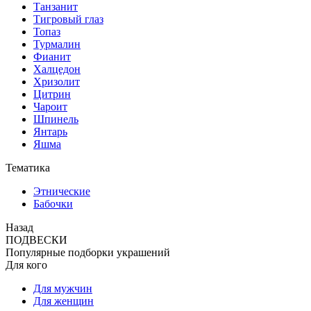
Танзанит
Тигровый глаз
Топаз
Турмалин
Фианит
Халцедон
Хризолит
Цитрин
Чароит
Шпинель
Янтарь
Яшма
Тематика
Этнические
Бабочки
Назад
ПОДВЕСКИ
Популярные подборки украшений
Для кого
Для мужчин
Для женщин