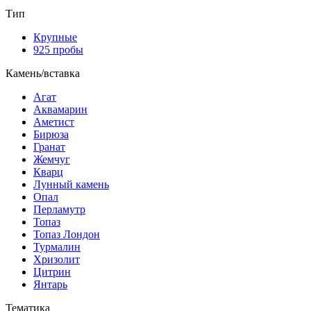
Тип
Крупные
925 пробы
Камень/вставка
Агат
Аквамарин
Аметист
Бирюза
Гранат
Жемчуг
Кварц
Лунный камень
Опал
Перламутр
Топаз
Топаз Лондон
Турмалин
Хризолит
Цитрин
Янтарь
Тематика