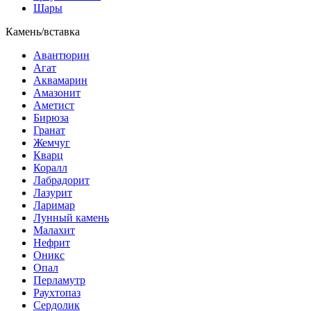
Шары
Камень/вставка
Авантюрин
Агат
Аквамарин
Амазонит
Аметист
Бирюза
Гранат
Жемчуг
Кварц
Коралл
Лабрадорит
Лазурит
Ларимар
Лунный камень
Малахит
Нефрит
Оникс
Опал
Перламутр
Раухтопаз
Сердолик