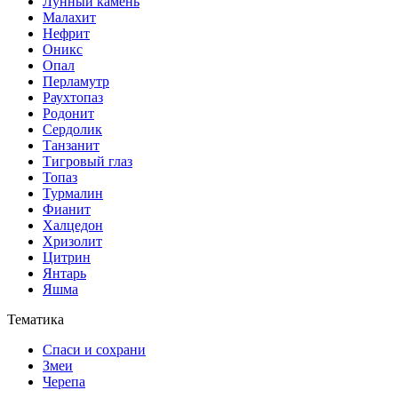
Лунный камень
Малахит
Нефрит
Оникс
Опал
Перламутр
Раухтопаз
Родонит
Сердолик
Танзанит
Тигровый глаз
Топаз
Турмалин
Фианит
Халцедон
Хризолит
Цитрин
Янтарь
Яшма
Тематика
Спаси и сохрани
Змеи
Черепа