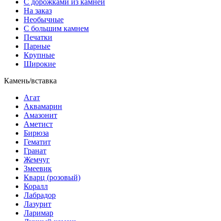
С дорожками из камней
На заказ
Необычные
С большим камнем
Печатки
Парные
Крупные
Широкие
Камень/вставка
Агат
Аквамарин
Амазонит
Аметист
Бирюза
Гематит
Гранат
Жемчуг
Змеевик
Кварц (розовый)
Коралл
Лабрадор
Лазурит
Ларимар