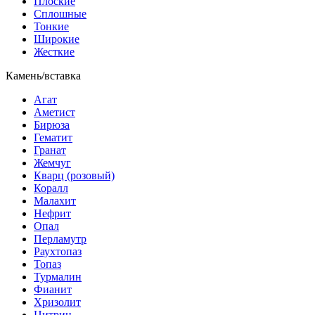
Плоские
Сплошные
Тонкие
Широкие
Жесткие
Камень/вставка
Агат
Аметист
Бирюза
Гематит
Гранат
Жемчуг
Кварц (розовый)
Коралл
Малахит
Нефрит
Опал
Перламутр
Раухтопаз
Топаз
Турмалин
Фианит
Хризолит
Цитрин