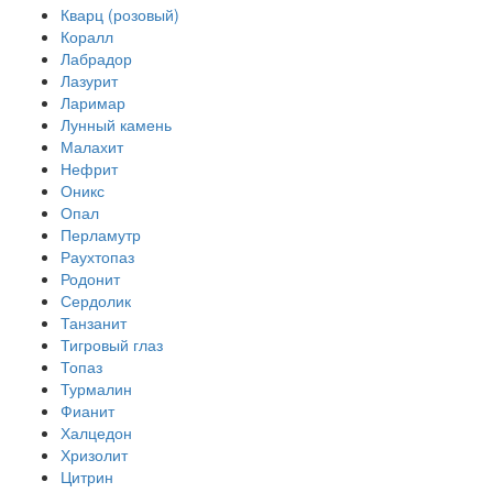
Кварц (розовый)
Коралл
Лабрадор
Лазурит
Ларимар
Лунный камень
Малахит
Нефрит
Оникс
Опал
Перламутр
Раухтопаз
Родонит
Сердолик
Танзанит
Тигровый глаз
Топаз
Турмалин
Фианит
Халцедон
Хризолит
Цитрин