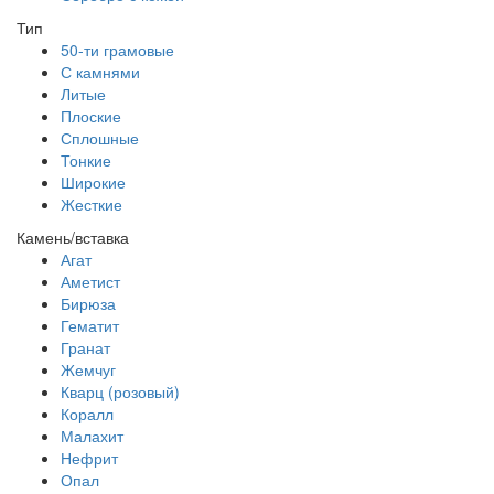
Тип
50-ти грамовые
С камнями
Литые
Плоские
Сплошные
Тонкие
Широкие
Жесткие
Камень/вставка
Агат
Аметист
Бирюза
Гематит
Гранат
Жемчуг
Кварц (розовый)
Коралл
Малахит
Нефрит
Опал