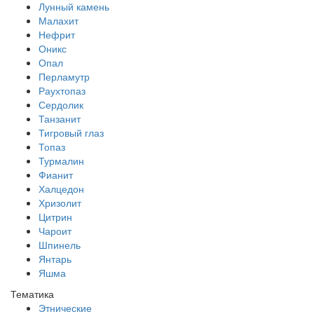
Лунный камень
Малахит
Нефрит
Оникс
Опал
Перламутр
Раухтопаз
Сердолик
Танзанит
Тигровый глаз
Топаз
Турмалин
Фианит
Халцедон
Хризолит
Цитрин
Чароит
Шпинель
Янтарь
Яшма
Тематика
Этнические