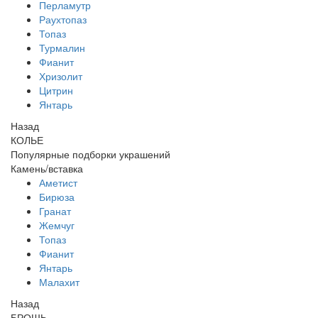
Перламутр
Раухтопаз
Топаз
Турмалин
Фианит
Хризолит
Цитрин
Янтарь
Назад
КОЛЬЕ
Популярные подборки украшений
Камень/вставка
Аметист
Бирюза
Гранат
Жемчуг
Топаз
Фианит
Янтарь
Малахит
Назад
БРОШЬ