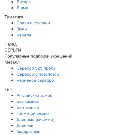
Янтарь
Яшма
Тематика
Спаси и сохрани
Змеи
Черепа
Назад
СЕРЬГИ
Популярные подборки украшений
Металл
Серебро 925 пробы
Серебро с позолотой
Черненое серебро
Тип
Английский замок
Без камней
Винтажные
Геометрические
Длинные (висячие)
Дорожки
Квадратные