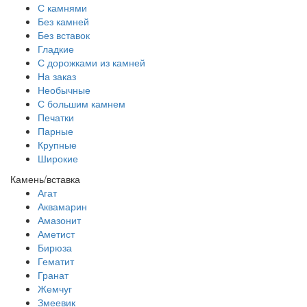
С камнями
Без камней
Без вставок
Гладкие
С дорожками из камней
На заказ
Необычные
С большим камнем
Печатки
Парные
Крупные
Широкие
Камень/вставка
Агат
Аквамарин
Амазонит
Аметист
Бирюза
Гематит
Гранат
Жемчуг
Змеевик