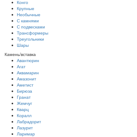
Конго
Крупные
Необычные
С камнями
С подвесками
Трансформеры
Треугольники
Шары
Камень/вставка
Авантюрин
Агат
Аквамарин
Амазонит
Аметист
Бирюза
Гранат
Жемчуг
Кварц
Коралл
Лабрадорит
Лазурит
Ларимар