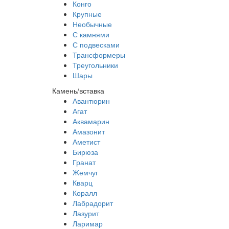
Конго
Крупные
Необычные
С камнями
С подвесками
Трансформеры
Треугольники
Шары
Камень/вставка
Авантюрин
Агат
Аквамарин
Амазонит
Аметист
Бирюза
Гранат
Жемчуг
Кварц
Коралл
Лабрадорит
Лазурит
Ларимар