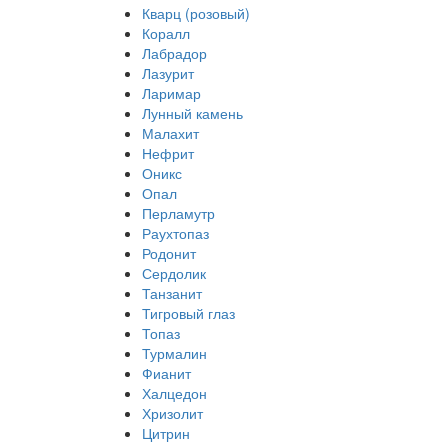
Кварц (розовый)
Коралл
Лабрадор
Лазурит
Ларимар
Лунный камень
Малахит
Нефрит
Оникс
Опал
Перламутр
Раухтопаз
Родонит
Сердолик
Танзанит
Тигровый глаз
Топаз
Турмалин
Фианит
Халцедон
Хризолит
Цитрин