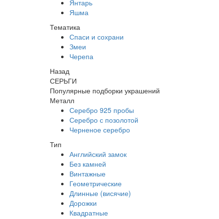
Янтарь
Яшма
Тематика
Спаси и сохрани
Змеи
Черепа
Назад
СЕРЬГИ
Популярные подборки украшений
Металл
Серебро 925 пробы
Серебро с позолотой
Черненое серебро
Тип
Английский замок
Без камней
Винтажные
Геометрические
Длинные (висячие)
Дорожки
Квадратные