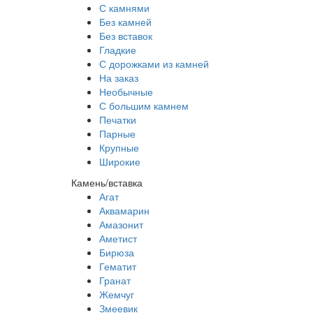
С камнями
Без камней
Без вставок
Гладкие
С дорожками из камней
На заказ
Необычные
С большим камнем
Печатки
Парные
Крупные
Широкие
Камень/вставка
Агат
Аквамарин
Амазонит
Аметист
Бирюза
Гематит
Гранат
Жемчуг
Змеевик