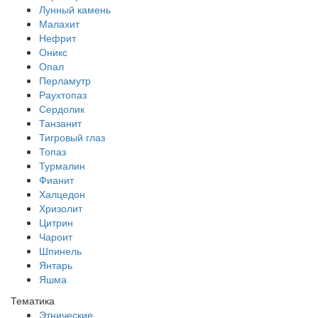
Лунный камень
Малахит
Нефрит
Оникс
Опал
Перламутр
Раухтопаз
Сердолик
Танзанит
Тигровый глаз
Топаз
Турмалин
Фианит
Халцедон
Хризолит
Цитрин
Чароит
Шпинель
Янтарь
Яшма
Тематика
Этнические