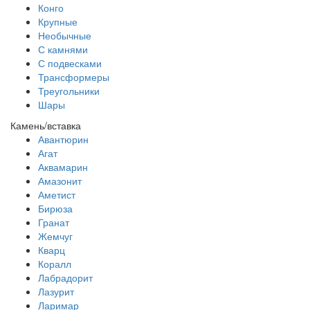
Конго
Крупные
Необычные
С камнями
С подвесками
Трансформеры
Треугольники
Шары
Камень/вставка
Авантюрин
Агат
Аквамарин
Амазонит
Аметист
Бирюза
Гранат
Жемчуг
Кварц
Коралл
Лабрадорит
Лазурит
Ларимар