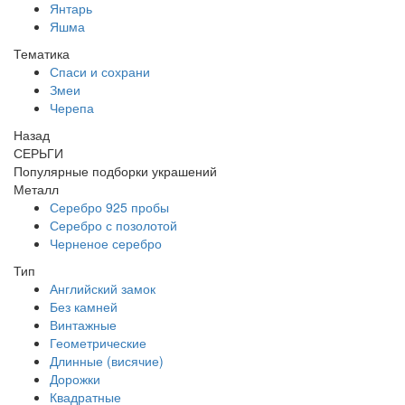
Янтарь
Яшма
Тематика
Спаси и сохрани
Змеи
Черепа
Назад
СЕРЬГИ
Популярные подборки украшений
Металл
Серебро 925 пробы
Серебро с позолотой
Черненое серебро
Тип
Английский замок
Без камней
Винтажные
Геометрические
Длинные (висячие)
Дорожки
Квадратные