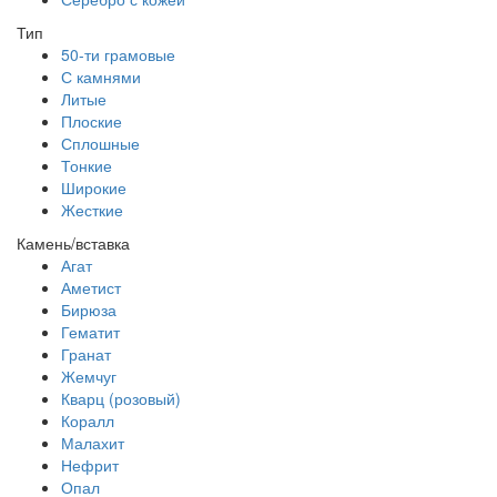
Тип
50-ти грамовые
С камнями
Литые
Плоские
Сплошные
Тонкие
Широкие
Жесткие
Камень/вставка
Агат
Аметист
Бирюза
Гематит
Гранат
Жемчуг
Кварц (розовый)
Коралл
Малахит
Нефрит
Опал