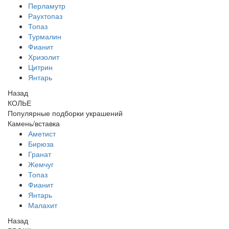
Перламутр
Раухтопаз
Топаз
Турмалин
Фианит
Хризолит
Цитрин
Янтарь
Назад
КОЛЬЕ
Популярные подборки украшений
Камень/вставка
Аметист
Бирюза
Гранат
Жемчуг
Топаз
Фианит
Янтарь
Малахит
Назад