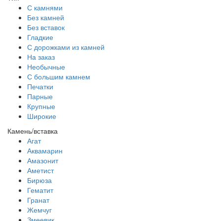
С камнями
Без камней
Без вставок
Гладкие
С дорожками из камней
На заказ
Необычные
С большим камнем
Печатки
Парные
Крупные
Широкие
Камень/вставка
Агат
Аквамарин
Амазонит
Аметист
Бирюза
Гематит
Гранат
Жемчуг
Змеевик