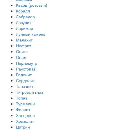
Кварц (розовый)
Коралл
Лабрадор
Лазурит
Ларимар
Лунный камень
Малахит
Нефрит
Оникс
Опал
Перламутр
Раухтопаз
Родонит
Сердолик
Танзанит
Тигровый глаз
Топаз
Турмалин
Фианит
Халцедон
Хризолит
Цитрин