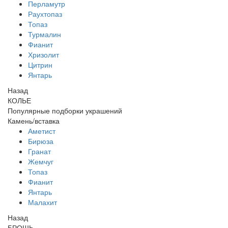
Перламутр
Раухтопаз
Топаз
Турмалин
Фианит
Хризолит
Цитрин
Янтарь
Назад
КОЛЬЕ
Популярные подборки украшений
Камень/вставка
Аметист
Бирюза
Гранат
Жемчуг
Топаз
Фианит
Янтарь
Малахит
Назад
БРОШЬ