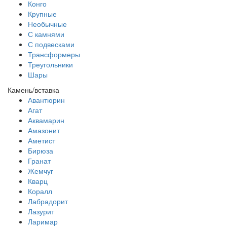
Конго
Крупные
Необычные
С камнями
С подвесками
Трансформеры
Треугольники
Шары
Камень/вставка
Авантюрин
Агат
Аквамарин
Амазонит
Аметист
Бирюза
Гранат
Жемчуг
Кварц
Коралл
Лабрадорит
Лазурит
Ларимар