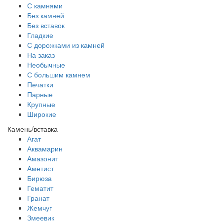
С камнями
Без камней
Без вставок
Гладкие
С дорожками из камней
На заказ
Необычные
С большим камнем
Печатки
Парные
Крупные
Широкие
Камень/вставка
Агат
Аквамарин
Амазонит
Аметист
Бирюза
Гематит
Гранат
Жемчуг
Змеевик