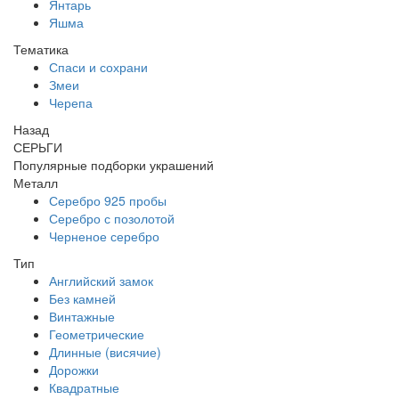
Янтарь
Яшма
Тематика
Спаси и сохрани
Змеи
Черепа
Назад
СЕРЬГИ
Популярные подборки украшений
Металл
Серебро 925 пробы
Серебро с позолотой
Черненое серебро
Тип
Английский замок
Без камней
Винтажные
Геометрические
Длинные (висячие)
Дорожки
Квадратные