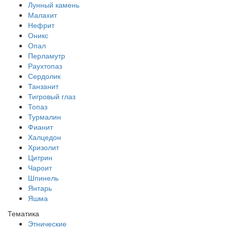
Лунный камень
Малахит
Нефрит
Оникс
Опал
Перламутр
Раухтопаз
Сердолик
Танзанит
Тигровый глаз
Топаз
Турмалин
Фианит
Халцедон
Хризолит
Цитрин
Чароит
Шпинель
Янтарь
Яшма
Тематика
Этнические