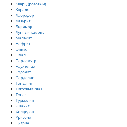
Кварц (розовый)
Коралл
Лабрадор
Лазурит
Ларимар
Лунный камень
Малахит
Нефрит
Оникс
Опал
Перламутр
Раухтопаз
Родонит
Сердолик
Танзанит
Тигровый глаз
Топаз
Турмалин
Фианит
Халцедон
Хризолит
Цитрин