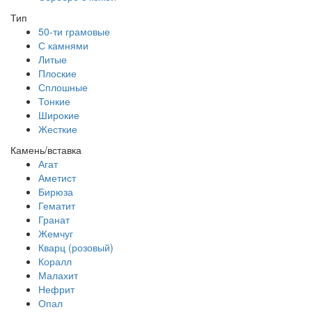
Тип
50-ти грамовые
С камнями
Литые
Плоские
Сплошные
Тонкие
Широкие
Жесткие
Камень/вставка
Агат
Аметист
Бирюза
Гематит
Гранат
Жемчуг
Кварц (розовый)
Коралл
Малахит
Нефрит
Опал