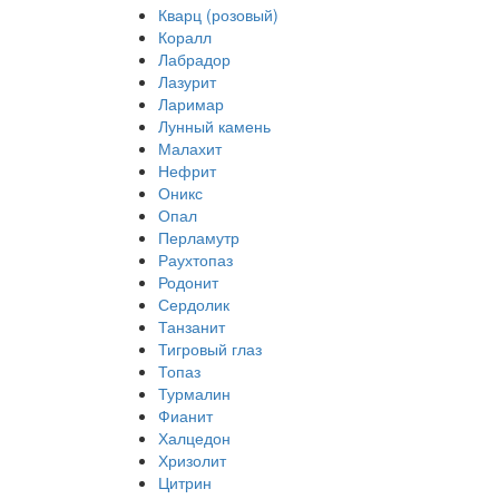
Кварц (розовый)
Коралл
Лабрадор
Лазурит
Ларимар
Лунный камень
Малахит
Нефрит
Оникс
Опал
Перламутр
Раухтопаз
Родонит
Сердолик
Танзанит
Тигровый глаз
Топаз
Турмалин
Фианит
Халцедон
Хризолит
Цитрин