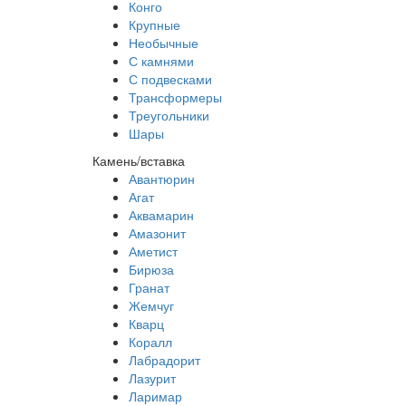
Конго
Крупные
Необычные
С камнями
С подвесками
Трансформеры
Треугольники
Шары
Камень/вставка
Авантюрин
Агат
Аквамарин
Амазонит
Аметист
Бирюза
Гранат
Жемчуг
Кварц
Коралл
Лабрадорит
Лазурит
Ларимар