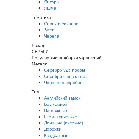
Янтарь
Яшма
Тематика
Спаси и сохрани
Змеи
Черепа
Назад
СЕРЬГИ
Популярные подборки украшений
Металл
Серебро 925 пробы
Серебро с позолотой
Черненое серебро
Тип
Английский замок
Без камней
Винтажные
Геометрические
Длинные (висячие)
Дорожки
Квадратные