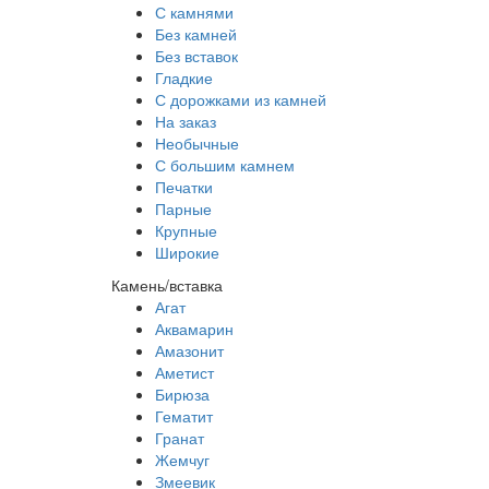
С камнями
Без камней
Без вставок
Гладкие
С дорожками из камней
На заказ
Необычные
С большим камнем
Печатки
Парные
Крупные
Широкие
Камень/вставка
Агат
Аквамарин
Амазонит
Аметист
Бирюза
Гематит
Гранат
Жемчуг
Змеевик