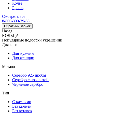
Колье
Брошь
Смотреть все
8-800-300-39-68
Обратный звонок
Назад
КОЛЬЦА
Популярные подборки украшений
Для кого
Для мужчин
Для женщин
Металл
Серебро 925 пробы
Серебро с позолотой
Черненое серебро
Тип
С камнями
Без камней
Без вставок