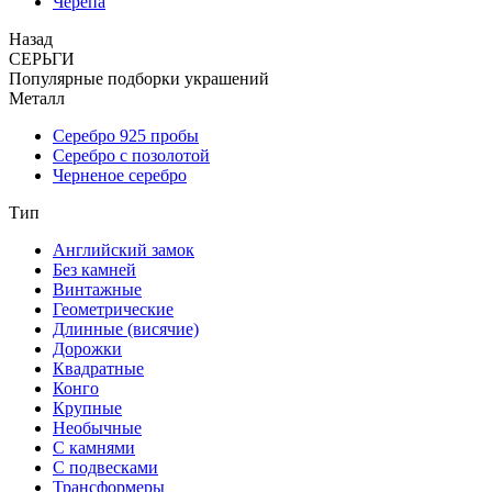
Черепа
Назад
СЕРЬГИ
Популярные подборки украшений
Металл
Серебро 925 пробы
Серебро с позолотой
Черненое серебро
Тип
Английский замок
Без камней
Винтажные
Геометрические
Длинные (висячие)
Дорожки
Квадратные
Конго
Крупные
Необычные
С камнями
С подвесками
Трансформеры