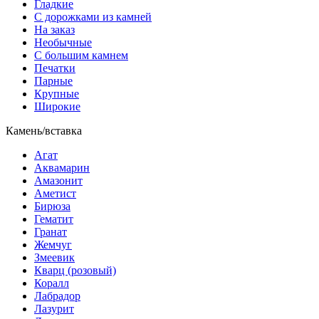
Гладкие
С дорожками из камней
На заказ
Необычные
С большим камнем
Печатки
Парные
Крупные
Широкие
Камень/вставка
Агат
Аквамарин
Амазонит
Аметист
Бирюза
Гематит
Гранат
Жемчуг
Змеевик
Кварц (розовый)
Коралл
Лабрадор
Лазурит