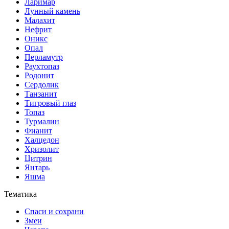
Ларимар
Лунный камень
Малахит
Нефрит
Оникс
Опал
Перламутр
Раухтопаз
Родонит
Сердолик
Танзанит
Тигровый глаз
Топаз
Турмалин
Фианит
Халцедон
Хризолит
Цитрин
Янтарь
Яшма
Тематика
Спаси и сохрани
Змеи