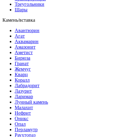
Треугольники
Шары
Камень/вставка
Авантюрин
Агат
Аквамарин
Амазонит
Аметист
Бирюза
Гранат
Жемчуг
Кварц
Коралл
Лабрадорит
Лазурит
Ларимар
Лунный камень
Малахит
Нефрит
Оникс
Опал
Перламутр
Раухтопаз