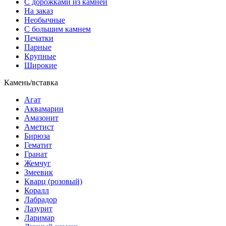
С дорожками из камней
На заказ
Необычные
С большим камнем
Печатки
Парные
Крупные
Широкие
Камень/вставка
Агат
Аквамарин
Амазонит
Аметист
Бирюза
Гематит
Гранат
Жемчуг
Змеевик
Кварц (розовый)
Коралл
Лабрадор
Лазурит
Ларимар