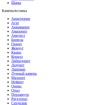
Шары
Камень/вставка
Авантюрин
Агат
Аквамарин
Амазонит
Аметист
Бирюза
Гранат
Жемчуг
Кварц
Коралл
Лабрадорит
Лазурит
Ларимар
Лунный камень
Малахит
Нефрит
Оникс
Опал
Перламутр
Раухтопаз
Сердолик