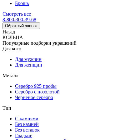
Брошь
Смотреть все
8-800-300-39-68
Обратный звонок
Назад
КОЛЬЦА
Популярные подборки украшений
Для кого
Для мужчин
Для женщин
Металл
Серебро 925 пробы
Серебро с позолотой
Черненое серебро
Тип
С камнями
Без камней
Без вставок
Гладкие