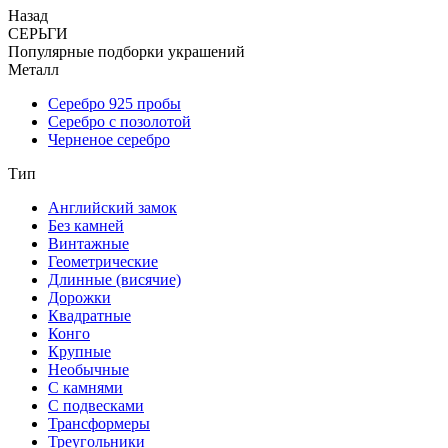
Назад
СЕРЬГИ
Популярные подборки украшений
Металл
Серебро 925 пробы
Серебро с позолотой
Черненое серебро
Тип
Английский замок
Без камней
Винтажные
Геометрические
Длинные (висячие)
Дорожки
Квадратные
Конго
Крупные
Необычные
С камнями
С подвесками
Трансформеры
Треугольники