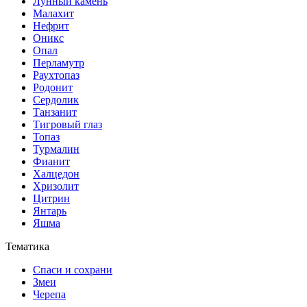
Лунный камень
Малахит
Нефрит
Оникс
Опал
Перламутр
Раухтопаз
Родонит
Сердолик
Танзанит
Тигровый глаз
Топаз
Турмалин
Фианит
Халцедон
Хризолит
Цитрин
Янтарь
Яшма
Тематика
Спаси и сохрани
Змеи
Черепа