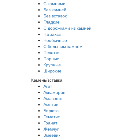
С камнями
Без камней
Без вставок
Гладкие
С дорожками из камней
На заказ
Необычные
С большим камнем
Печатки
Парные
Крупные
Широкие
Камень/вставка
Агат
Аквамарин
Амазонит
Аметист
Бирюза
Гематит
Гранат
Жемчуг
Змеевик