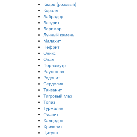
Кварц (розовый)
Коралл
Лабрадор
Лазурит
Ларимар
Лунный камень
Малахит
Нефрит
Оникс
Опал
Перламутр
Раухтопаз
Родонит
Сердолик
Танзанит
Тигровый глаз
Топаз
Турмалин
Фианит
Халцедон
Хризолит
Цитрин