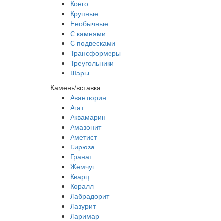
Конго
Крупные
Необычные
С камнями
С подвесками
Трансформеры
Треугольники
Шары
Камень/вставка
Авантюрин
Агат
Аквамарин
Амазонит
Аметист
Бирюза
Гранат
Жемчуг
Кварц
Коралл
Лабрадорит
Лазурит
Ларимар