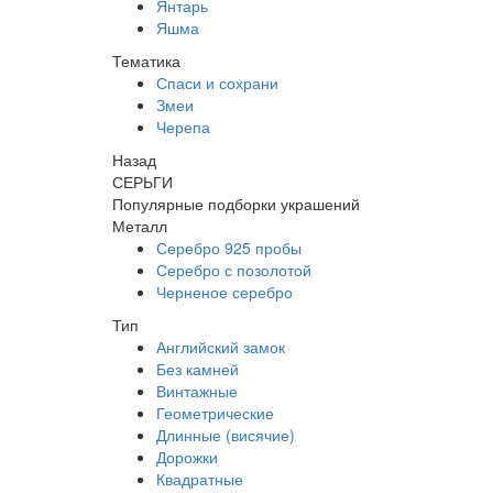
Янтарь
Яшма
Тематика
Спаси и сохрани
Змеи
Черепа
Назад
СЕРЬГИ
Популярные подборки украшений
Металл
Серебро 925 пробы
Серебро с позолотой
Черненое серебро
Тип
Английский замок
Без камней
Винтажные
Геометрические
Длинные (висячие)
Дорожки
Квадратные