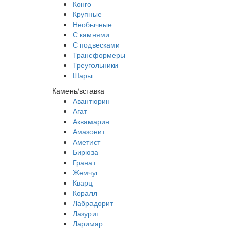
Конго
Крупные
Необычные
С камнями
С подвесками
Трансформеры
Треугольники
Шары
Камень/вставка
Авантюрин
Агат
Аквамарин
Амазонит
Аметист
Бирюза
Гранат
Жемчуг
Кварц
Коралл
Лабрадорит
Лазурит
Ларимар