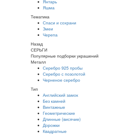
Янтарь
Яшма
Тематика
Спаси и сохрани
Змеи
Черепа
Назад
СЕРЬГИ
Популярные подборки украшений
Металл
Серебро 925 пробы
Серебро с позолотой
Черненое серебро
Тип
Английский замок
Без камней
Винтажные
Геометрические
Длинные (висячие)
Дорожки
Квадратные