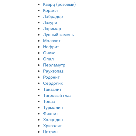
Кварц (розовый)
Коралл
Лабрадор
Лазурит
Ларимар
Лунный камень
Малахит
Нефрит
Оникс
Опал
Перламутр
Раухтопаз
Родонит
Сердолик
Танзанит
Тигровый глаз
Топаз
Турмалин
Фианит
Халцедон
Хризолит
Цитрин