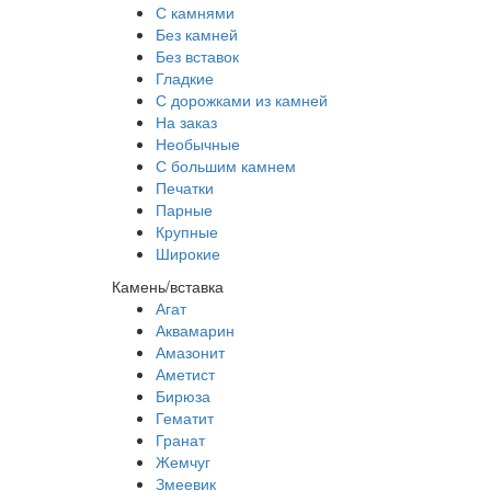
С камнями
Без камней
Без вставок
Гладкие
С дорожками из камней
На заказ
Необычные
С большим камнем
Печатки
Парные
Крупные
Широкие
Камень/вставка
Агат
Аквамарин
Амазонит
Аметист
Бирюза
Гематит
Гранат
Жемчуг
Змеевик