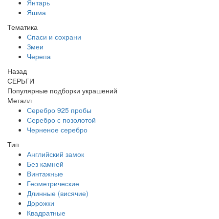
Янтарь
Яшма
Тематика
Спаси и сохрани
Змеи
Черепа
Назад
СЕРЬГИ
Популярные подборки украшений
Металл
Серебро 925 пробы
Серебро с позолотой
Черненое серебро
Тип
Английский замок
Без камней
Винтажные
Геометрические
Длинные (висячие)
Дорожки
Квадратные