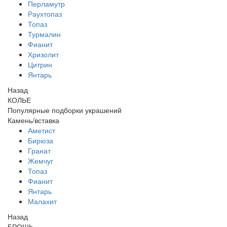
Перламутр
Раухтопаз
Топаз
Турмалин
Фианит
Хризолит
Цитрин
Янтарь
Назад
КОЛЬЕ
Популярные подборки украшений
Камень/вставка
Аметист
Бирюза
Гранат
Жемчуг
Топаз
Фианит
Янтарь
Малахит
Назад
БРОШЬ