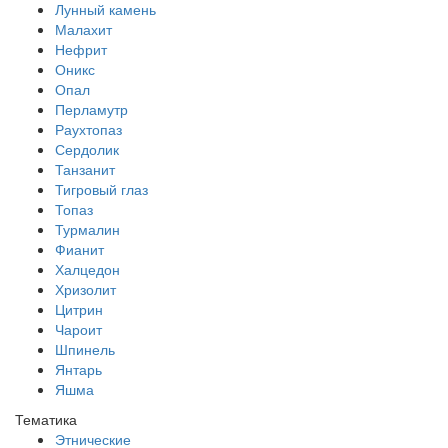
Лунный камень
Малахит
Нефрит
Оникс
Опал
Перламутр
Раухтопаз
Сердолик
Танзанит
Тигровый глаз
Топаз
Турмалин
Фианит
Халцедон
Хризолит
Цитрин
Чароит
Шпинель
Янтарь
Яшма
Тематика
Этнические