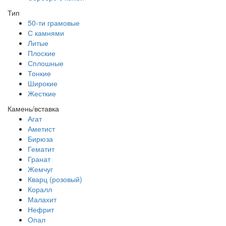
Тип
50-ти грамовые
С камнями
Литые
Плоские
Сплошные
Тонкие
Широкие
Жесткие
Камень/вставка
Агат
Аметист
Бирюза
Гематит
Гранат
Жемчуг
Кварц (розовый)
Коралл
Малахит
Нефрит
Опал