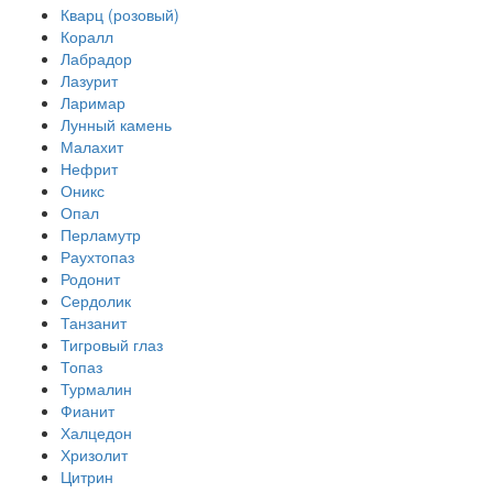
Кварц (розовый)
Коралл
Лабрадор
Лазурит
Ларимар
Лунный камень
Малахит
Нефрит
Оникс
Опал
Перламутр
Раухтопаз
Родонит
Сердолик
Танзанит
Тигровый глаз
Топаз
Турмалин
Фианит
Халцедон
Хризолит
Цитрин