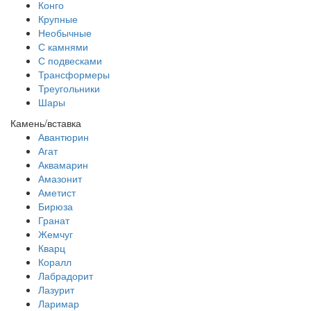
Конго
Крупные
Необычные
С камнями
С подвесками
Трансформеры
Треугольники
Шары
Камень/вставка
Авантюрин
Агат
Аквамарин
Амазонит
Аметист
Бирюза
Гранат
Жемчуг
Кварц
Коралл
Лабрадорит
Лазурит
Ларимар