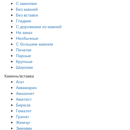
С камнями
Без камней
Без вставок
Гладкие
С дорожками из камней
На заказ
Необычные
С большим камнем
Печатки
Парные
Крупные
Широкие
Камень/вставка
Агат
Аквамарин
Амазонит
Аметист
Бирюза
Гематит
Гранат
Жемчуг
Змеевик