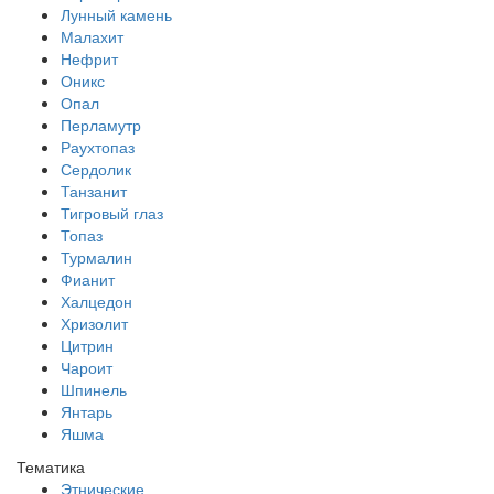
Лунный камень
Малахит
Нефрит
Оникс
Опал
Перламутр
Раухтопаз
Сердолик
Танзанит
Тигровый глаз
Топаз
Турмалин
Фианит
Халцедон
Хризолит
Цитрин
Чароит
Шпинель
Янтарь
Яшма
Тематика
Этнические