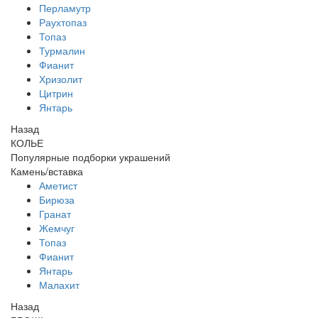
Перламутр
Раухтопаз
Топаз
Турмалин
Фианит
Хризолит
Цитрин
Янтарь
Назад
КОЛЬЕ
Популярные подборки украшений
Камень/вставка
Аметист
Бирюза
Гранат
Жемчуг
Топаз
Фианит
Янтарь
Малахит
Назад