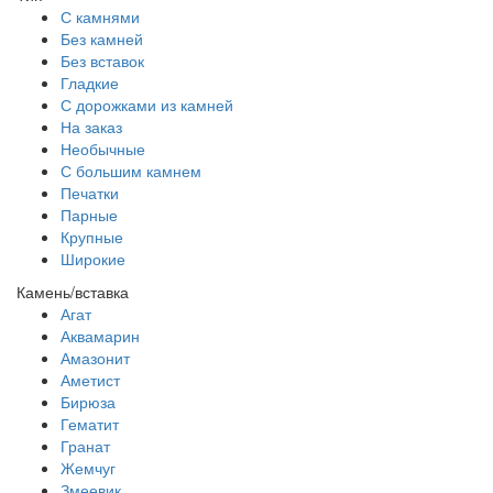
С камнями
Без камней
Без вставок
Гладкие
С дорожками из камней
На заказ
Необычные
С большим камнем
Печатки
Парные
Крупные
Широкие
Камень/вставка
Агат
Аквамарин
Амазонит
Аметист
Бирюза
Гематит
Гранат
Жемчуг
Змеевик