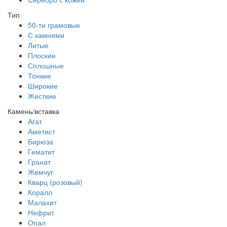
Тип
50-ти грамовые
С камнями
Литые
Плоские
Сплошные
Тонкие
Широкие
Жесткие
Камень/вставка
Агат
Аметист
Бирюза
Гематит
Гранат
Жемчуг
Кварц (розовый)
Коралл
Малахит
Нефрит
Опал