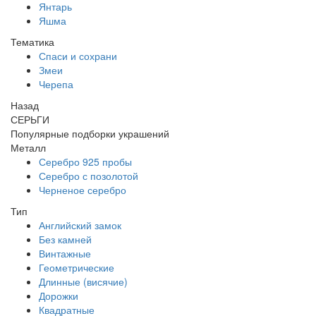
Янтарь
Яшма
Тематика
Спаси и сохрани
Змеи
Черепа
Назад
СЕРЬГИ
Популярные подборки украшений
Металл
Серебро 925 пробы
Серебро с позолотой
Черненое серебро
Тип
Английский замок
Без камней
Винтажные
Геометрические
Длинные (висячие)
Дорожки
Квадратные