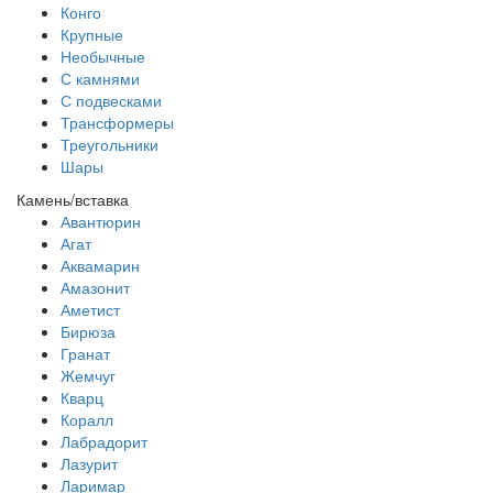
Конго
Крупные
Необычные
С камнями
С подвесками
Трансформеры
Треугольники
Шары
Камень/вставка
Авантюрин
Агат
Аквамарин
Амазонит
Аметист
Бирюза
Гранат
Жемчуг
Кварц
Коралл
Лабрадорит
Лазурит
Ларимар