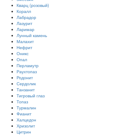
Кварц (розовый)
Коралл
Лабрадор
Лазурит
Ларимар
Лунный камень
Малахит
Нефрит
Оникс
Опал
Перламутр
Раухтопаз
Родонит
Сердолик
Танзанит
Тигровый глаз
Топаз
Турмалин
Фианит
Халцедон
Хризолит
Цитрин