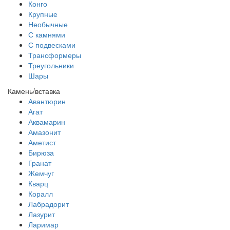
Конго
Крупные
Необычные
С камнями
С подвесками
Трансформеры
Треугольники
Шары
Камень/вставка
Авантюрин
Агат
Аквамарин
Амазонит
Аметист
Бирюза
Гранат
Жемчуг
Кварц
Коралл
Лабрадорит
Лазурит
Ларимар