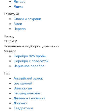
Янтарь
Яшма
Тематика
Спаси и сохрани
Змеи
Черепа
Назад
СЕРЬГИ
Популярные подборки украшений
Металл
Серебро 925 пробы
Серебро с позолотой
Черненое серебро
Тип
Английский замок
Без камней
Винтажные
Геометрические
Длинные (висячие)
Дорожки
Квадратные