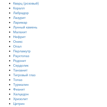
Кварц (розовый)
Коралл
Лабрадор
Лазурит
Ларимар
Лунный камень
Малахит
Нефрит
Оникс
Опал
Перламутр
Раухтопаз
Родонит
Сердолик
Танзанит
Тигровый глаз
Топаз
Турмалин
Фианит
Халцедон
Хризолит
Цитрин