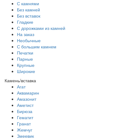
С камнями
Без камней
Без вставок
Гладкие
С дорожками из камней
На заказ
Необычные
С большим камнем
Печатки
Парные
Крупные
Широкие
Камень/вставка
Агат
Аквамарин
Амазонит
Аметист
Бирюза
Гематит
Гранат
Жемчуг
Змеевик