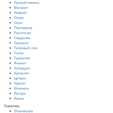
Лунный камень
Малахит
Нефрит
Оникс
Опал
Перламутр
Раухтопаз
Сердолик
Танзанит
Тигровый глаз
Топаз
Турмалин
Фианит
Халцедон
Хризолит
Цитрин
Чароит
Шпинель
Янтарь
Яшма
Тематика
Этнические