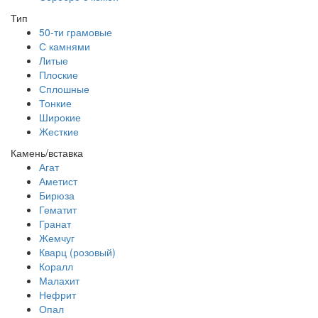
Тип
50-ти грамовые
С камнями
Литые
Плоские
Сплошные
Тонкие
Широкие
Жесткие
Камень/вставка
Агат
Аметист
Бирюза
Гематит
Гранат
Жемчуг
Кварц (розовый)
Коралл
Малахит
Нефрит
Опал