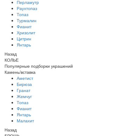
Перламутр
Раухтопаз
Топаз
Турмалин
Фианит
Хризолит
Цитрин
Янтарь
Назад
КОЛЬЕ
Популярные подборки украшений
Камень/вставка
Аметист
Бирюза
Гранат
Жемчуг
Топаз
Фианит
Янтарь
Малахит
Назад
БРОШЬ