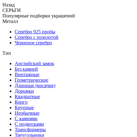
Назад
СЕРЬГИ
Популярные подборки украшений
Металл
Серебро 925 пробы
Серебро с позолотой
Черненое серебро
Тип
Английский замок
Без камней
Винтажные
Геометрические
Длинные (висячие)
Дорожки
Квадратные
Конго
Крупные
Необычные
С камнями
С подвесками
Трансформеры
Треугольники