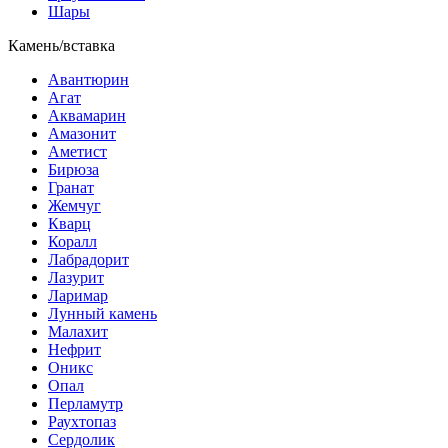
Шары
Камень/вставка
Авантюрин
Агат
Аквамарин
Амазонит
Аметист
Бирюза
Гранат
Жемчуг
Кварц
Коралл
Лабрадорит
Лазурит
Ларимар
Лунный камень
Малахит
Нефрит
Оникс
Опал
Перламутр
Раухтопаз
Сердолик