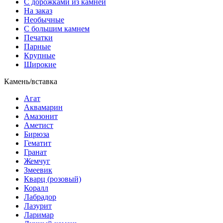
С дорожками из камней
На заказ
Необычные
С большим камнем
Печатки
Парные
Крупные
Широкие
Камень/вставка
Агат
Аквамарин
Амазонит
Аметист
Бирюза
Гематит
Гранат
Жемчуг
Змеевик
Кварц (розовый)
Коралл
Лабрадор
Лазурит
Ларимар