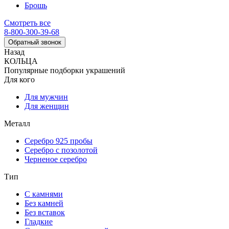
Брошь
Смотреть все
8-800-300-39-68
Обратный звонок
Назад
КОЛЬЦА
Популярные подборки украшений
Для кого
Для мужчин
Для женщин
Металл
Серебро 925 пробы
Серебро с позолотой
Черненое серебро
Тип
С камнями
Без камней
Без вставок
Гладкие