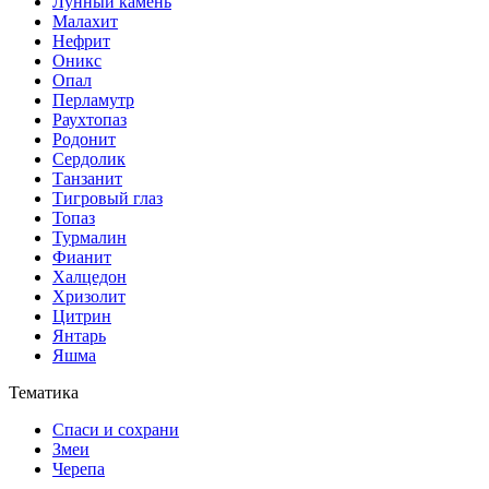
Лунный камень
Малахит
Нефрит
Оникс
Опал
Перламутр
Раухтопаз
Родонит
Сердолик
Танзанит
Тигровый глаз
Топаз
Турмалин
Фианит
Халцедон
Хризолит
Цитрин
Янтарь
Яшма
Тематика
Спаси и сохрани
Змеи
Черепа