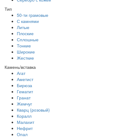
Тип
50-ти грамовые
С камнями
Литые
Плоские
Сплошные
Тонкие
Широкие
Жесткие
Камень/вставка
Агат
Аметист
Бирюза
Гематит
Гранат
Жемчуг
Кварц (розовый)
Коралл
Малахит
Нефрит
Опал