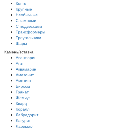
Конго
Крупные
Необычные
С камнями
С подвесками
Трансформеры
Треугольники
Шары
Камень/вставка
Авантюрин
Агат
Аквамарин
Амазонит
Аметист
Бирюза
Гранат
Жемчуг
Кварц
Коралл
Лабрадорит
Лазурит
Ларимар