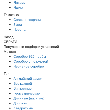
Янтарь
Яшма
Тематика
Спаси и сохрани
Змеи
Черепа
Назад
СЕРЬГИ
Популярные подборки украшений
Металл
Серебро 925 пробы
Серебро с позолотой
Черненое серебро
Тип
Английский замок
Без камней
Винтажные
Геометрические
Длинные (висячие)
Дорожки
Квадратные