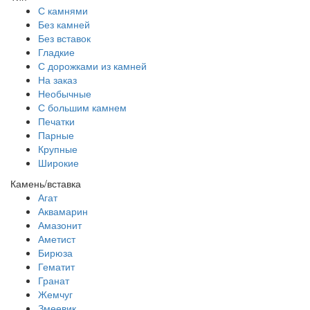
С камнями
Без камней
Без вставок
Гладкие
С дорожками из камней
На заказ
Необычные
С большим камнем
Печатки
Парные
Крупные
Широкие
Камень/вставка
Агат
Аквамарин
Амазонит
Аметист
Бирюза
Гематит
Гранат
Жемчуг
Змеевик