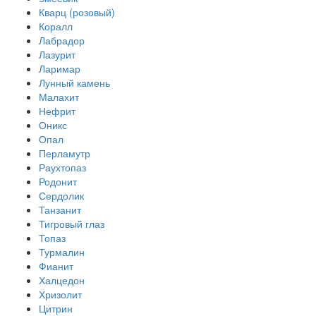
Кварц (розовый)
Коралл
Лабрадор
Лазурит
Ларимар
Лунный камень
Малахит
Нефрит
Оникс
Опал
Перламутр
Раухтопаз
Родонит
Сердолик
Танзанит
Тигровый глаз
Топаз
Турмалин
Фианит
Халцедон
Хризолит
Цитрин