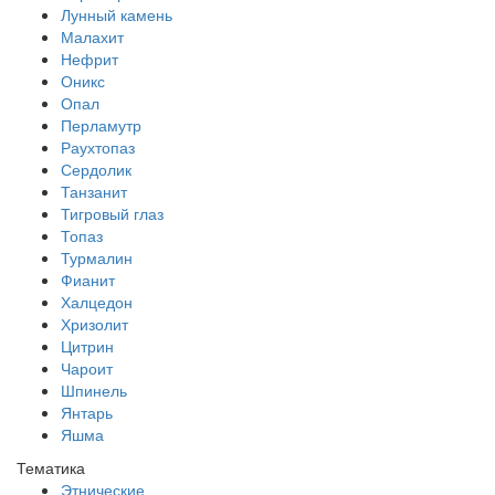
Лунный камень
Малахит
Нефрит
Оникс
Опал
Перламутр
Раухтопаз
Сердолик
Танзанит
Тигровый глаз
Топаз
Турмалин
Фианит
Халцедон
Хризолит
Цитрин
Чароит
Шпинель
Янтарь
Яшма
Тематика
Этнические