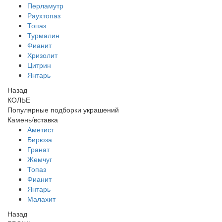
Перламутр
Раухтопаз
Топаз
Турмалин
Фианит
Хризолит
Цитрин
Янтарь
Назад
КОЛЬЕ
Популярные подборки украшений
Камень/вставка
Аметист
Бирюза
Гранат
Жемчуг
Топаз
Фианит
Янтарь
Малахит
Назад