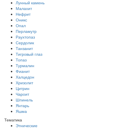
Лунный камень
Малахит
Нефрит
Оникс
Опал
Перламутр
Раухтопаз
Сердолик
Танзанит
Тигровый глаз
Топаз
Турмалин
Фианит
Халцедон
Хризолит
Цитрин
Чароит
Шпинель
Янтарь
Яшма
Тематика
Этнические