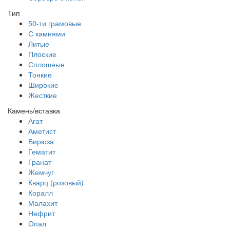
Тип
50-ти грамовые
С камнями
Литые
Плоские
Сплошные
Тонкие
Широкие
Жесткие
Камень/вставка
Агат
Аметист
Бирюза
Гематит
Гранат
Жемчуг
Кварц (розовый)
Коралл
Малахит
Нефрит
Опал