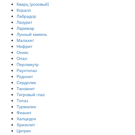
Кварц (розовый)
Коралл
Лабрадор
Лазурит
Ларимар
Лунный камень
Малахит
Нефрит
Оникс
Опал
Перламутр
Раухтопаз
Родонит
Сердолик
Танзанит
Тигровый глаз
Топаз
Турмалин
Фианит
Халцедон
Хризолит
Цитрин