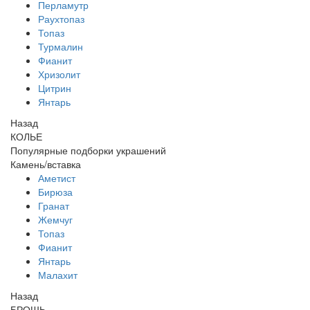
Перламутр
Раухтопаз
Топаз
Турмалин
Фианит
Хризолит
Цитрин
Янтарь
Назад
КОЛЬЕ
Популярные подборки украшений
Камень/вставка
Аметист
Бирюза
Гранат
Жемчуг
Топаз
Фианит
Янтарь
Малахит
Назад
БРОШЬ