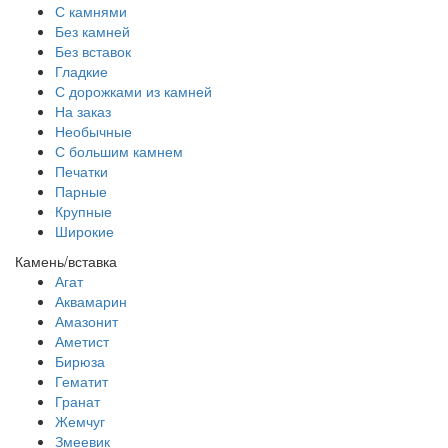
С камнями
Без камней
Без вставок
Гладкие
С дорожками из камней
На заказ
Необычные
С большим камнем
Печатки
Парные
Крупные
Широкие
Камень/вставка
Агат
Аквамарин
Амазонит
Аметист
Бирюза
Гематит
Гранат
Жемчуг
Змеевик