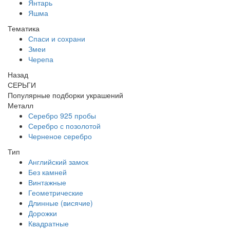
Янтарь
Яшма
Тематика
Спаси и сохрани
Змеи
Черепа
Назад
СЕРЬГИ
Популярные подборки украшений
Металл
Серебро 925 пробы
Серебро с позолотой
Черненое серебро
Тип
Английский замок
Без камней
Винтажные
Геометрические
Длинные (висячие)
Дорожки
Квадратные