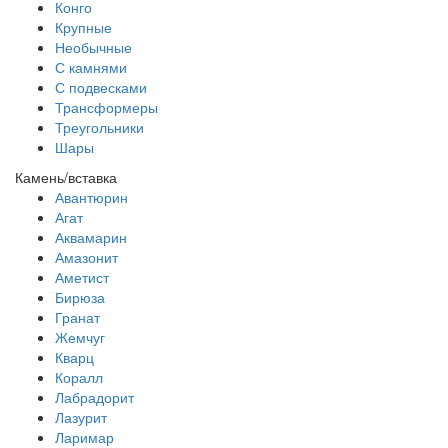
Конго
Крупные
Необычные
С камнями
С подвесками
Трансформеры
Треугольники
Шары
Камень/вставка
Авантюрин
Агат
Аквамарин
Амазонит
Аметист
Бирюза
Гранат
Жемчуг
Кварц
Коралл
Лабрадорит
Лазурит
Ларимар