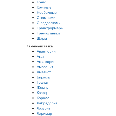
Конго
Крупные
Необычные
С камнями
С подвесками
Трансформеры
Треугольники
Шары
Камень/вставка
Авантюрин
Агат
Аквамарин
Амазонит
Аметист
Бирюза
Гранат
Жемчуг
Кварц
Коралл
Лабрадорит
Лазурит
Ларимар