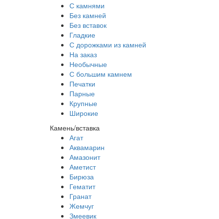
С камнями
Без камней
Без вставок
Гладкие
С дорожками из камней
На заказ
Необычные
С большим камнем
Печатки
Парные
Крупные
Широкие
Камень/вставка
Агат
Аквамарин
Амазонит
Аметист
Бирюза
Гематит
Гранат
Жемчуг
Змеевик