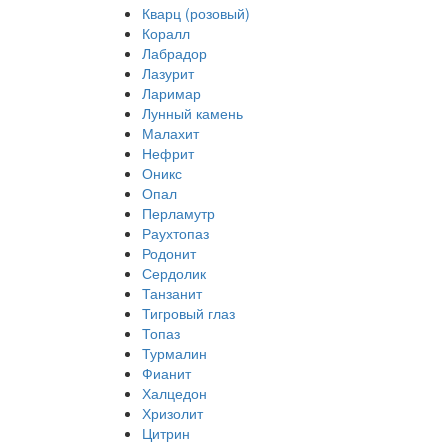
Кварц (розовый)
Коралл
Лабрадор
Лазурит
Ларимар
Лунный камень
Малахит
Нефрит
Оникс
Опал
Перламутр
Раухтопаз
Родонит
Сердолик
Танзанит
Тигровый глаз
Топаз
Турмалин
Фианит
Халцедон
Хризолит
Цитрин