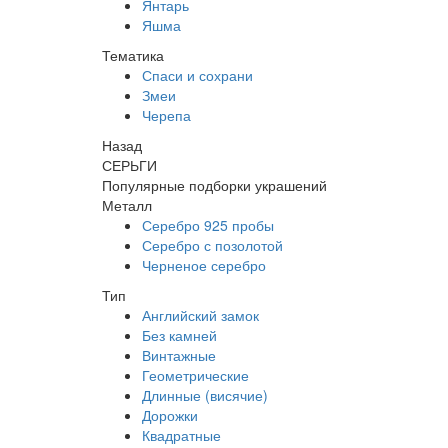
Янтарь
Яшма
Тематика
Спаси и сохрани
Змеи
Черепа
Назад
СЕРЬГИ
Популярные подборки украшений
Металл
Серебро 925 пробы
Серебро с позолотой
Черненое серебро
Тип
Английский замок
Без камней
Винтажные
Геометрические
Длинные (висячие)
Дорожки
Квадратные