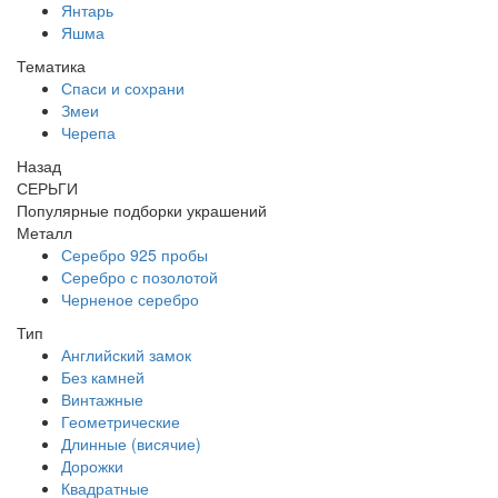
Янтарь
Яшма
Тематика
Спаси и сохрани
Змеи
Черепа
Назад
СЕРЬГИ
Популярные подборки украшений
Металл
Серебро 925 пробы
Серебро с позолотой
Черненое серебро
Тип
Английский замок
Без камней
Винтажные
Геометрические
Длинные (висячие)
Дорожки
Квадратные