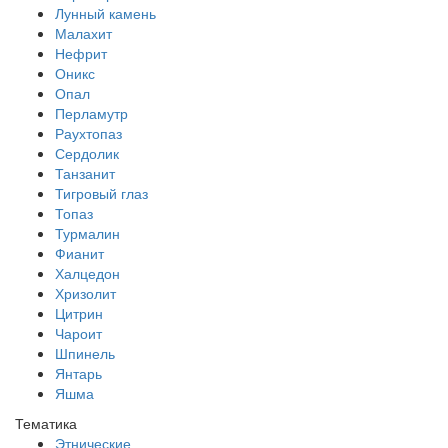
Лунный камень
Малахит
Нефрит
Оникс
Опал
Перламутр
Раухтопаз
Сердолик
Танзанит
Тигровый глаз
Топаз
Турмалин
Фианит
Халцедон
Хризолит
Цитрин
Чароит
Шпинель
Янтарь
Яшма
Тематика
Этнические