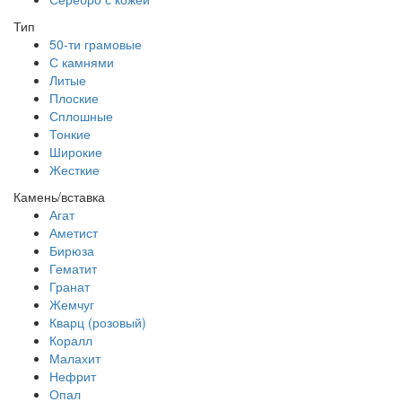
Тип
50-ти грамовые
С камнями
Литые
Плоские
Сплошные
Тонкие
Широкие
Жесткие
Камень/вставка
Агат
Аметист
Бирюза
Гематит
Гранат
Жемчуг
Кварц (розовый)
Коралл
Малахит
Нефрит
Опал