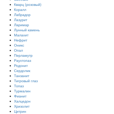
Кварц (розовый)
Коралл
Лабрадор
Лазурит
Ларимар
Лунный камень
Малахит
Нефрит
Оникс
Опал
Перламутр
Раухтопаз
Родонит
Сердолик
Танзанит
Тигровый глаз
Топаз
Турмалин
Фианит
Халцедон
Хризолит
Цитрин