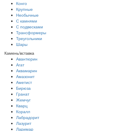
Конго
Крупные
Необычные
С камнями
С подвесками
Трансформеры
Треугольники
Шары
Камень/вставка
Авантюрин
Агат
Аквамарин
Амазонит
Аметист
Бирюза
Гранат
Жемчуг
Кварц
Коралл
Лабрадорит
Лазурит
Ларимар