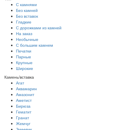
С камнями
Без камней
Без вставок
Гладкие
С дорожками из камней
На заказ
Необычные
С большим камнем
Печатки
Парные
Крупные
Широкие
Камень/вставка
Агат
Аквамарин
Амазонит
Аметист
Бирюза
Гематит
Гранат
Жемчуг
Змеевик