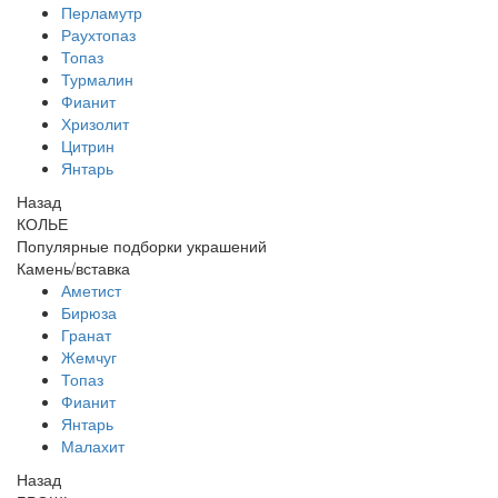
Перламутр
Раухтопаз
Топаз
Турмалин
Фианит
Хризолит
Цитрин
Янтарь
Назад
КОЛЬЕ
Популярные подборки украшений
Камень/вставка
Аметист
Бирюза
Гранат
Жемчуг
Топаз
Фианит
Янтарь
Малахит
Назад