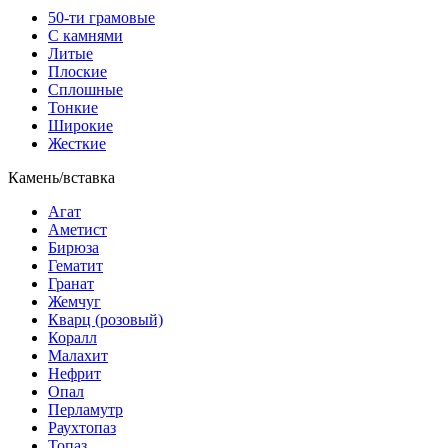
50-ти грамовые
С камнями
Литые
Плоские
Сплошные
Тонкие
Широкие
Жесткие
Камень/вставка
Агат
Аметист
Бирюза
Гематит
Гранат
Жемчуг
Кварц (розовый)
Коралл
Малахит
Нефрит
Опал
Перламутр
Раухтопаз
Топаз