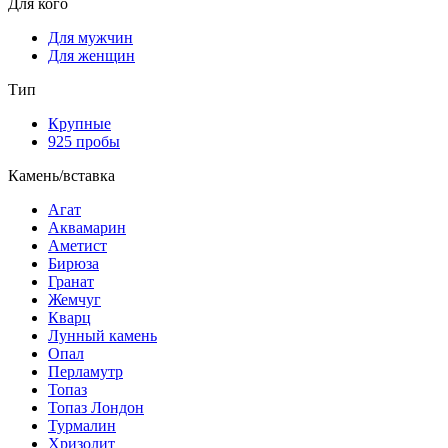
Для кого
Для мужчин
Для женщин
Тип
Крупные
925 пробы
Камень/вставка
Агат
Аквамарин
Аметист
Бирюза
Гранат
Жемчуг
Кварц
Лунный камень
Опал
Перламутр
Топаз
Топаз Лондон
Турмалин
Хризолит