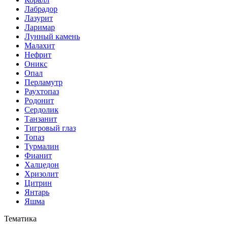
Лабрадор
Лазурит
Ларимар
Лунный камень
Малахит
Нефрит
Оникс
Опал
Перламутр
Раухтопаз
Родонит
Сердолик
Танзанит
Тигровый глаз
Топаз
Турмалин
Фианит
Халцедон
Хризолит
Цитрин
Янтарь
Яшма
Тематика