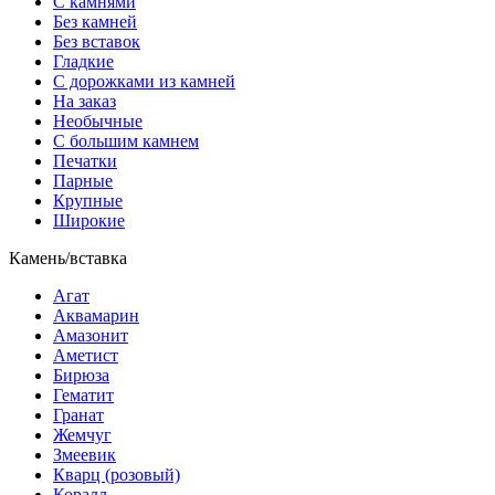
С камнями
Без камней
Без вставок
Гладкие
С дорожками из камней
На заказ
Необычные
С большим камнем
Печатки
Парные
Крупные
Широкие
Камень/вставка
Агат
Аквамарин
Амазонит
Аметист
Бирюза
Гематит
Гранат
Жемчуг
Змеевик
Кварц (розовый)
Коралл