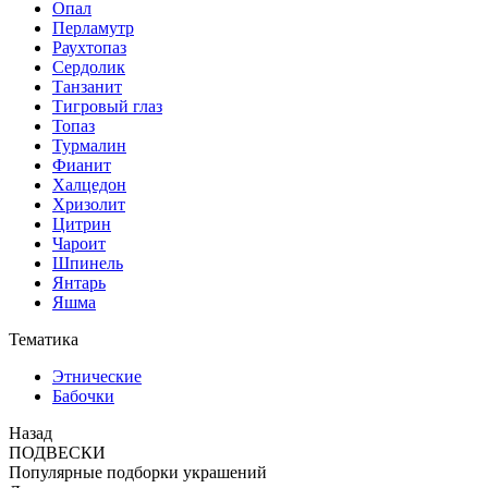
Опал
Перламутр
Раухтопаз
Сердолик
Танзанит
Тигровый глаз
Топаз
Турмалин
Фианит
Халцедон
Хризолит
Цитрин
Чароит
Шпинель
Янтарь
Яшма
Тематика
Этнические
Бабочки
Назад
ПОДВЕСКИ
Популярные подборки украшений