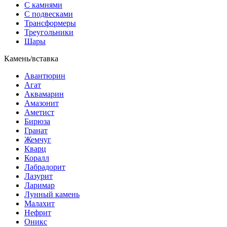
С камнями
С подвесками
Трансформеры
Треугольники
Шары
Камень/вставка
Авантюрин
Агат
Аквамарин
Амазонит
Аметист
Бирюза
Гранат
Жемчуг
Кварц
Коралл
Лабрадорит
Лазурит
Ларимар
Лунный камень
Малахит
Нефрит
Оникс