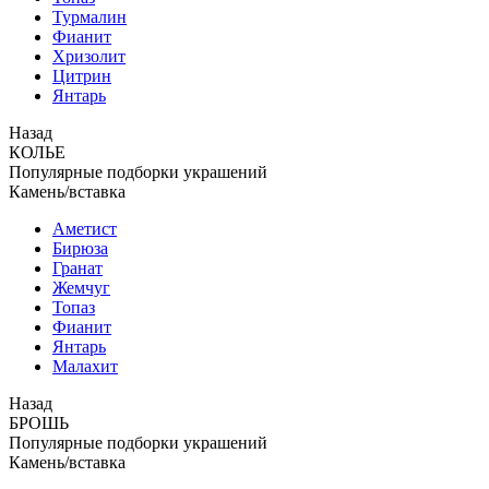
Турмалин
Фианит
Хризолит
Цитрин
Янтарь
Назад
КОЛЬЕ
Популярные подборки украшений
Камень/вставка
Аметист
Бирюза
Гранат
Жемчуг
Топаз
Фианит
Янтарь
Малахит
Назад
БРОШЬ
Популярные подборки украшений
Камень/вставка