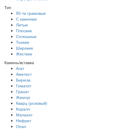
Тип
50-ти грамовые
С камнями
Литые
Плоские
Сплошные
Тонкие
Широкие
Жесткие
Камень/вставка
Агат
Аметист
Бирюза
Гематит
Гранат
Жемчуг
Кварц (розовый)
Коралл
Малахит
Нефрит
Опал