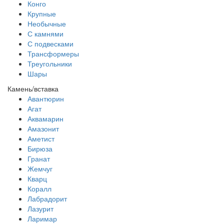
Конго
Крупные
Необычные
С камнями
С подвесками
Трансформеры
Треугольники
Шары
Камень/вставка
Авантюрин
Агат
Аквамарин
Амазонит
Аметист
Бирюза
Гранат
Жемчуг
Кварц
Коралл
Лабрадорит
Лазурит
Ларимар