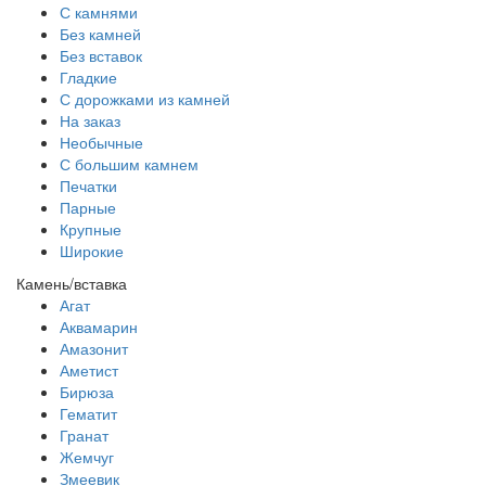
С камнями
Без камней
Без вставок
Гладкие
С дорожками из камней
На заказ
Необычные
С большим камнем
Печатки
Парные
Крупные
Широкие
Камень/вставка
Агат
Аквамарин
Амазонит
Аметист
Бирюза
Гематит
Гранат
Жемчуг
Змеевик