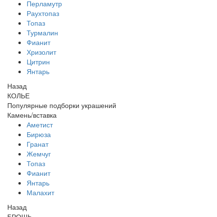
Перламутр
Раухтопаз
Топаз
Турмалин
Фианит
Хризолит
Цитрин
Янтарь
Назад
КОЛЬЕ
Популярные подборки украшений
Камень/вставка
Аметист
Бирюза
Гранат
Жемчуг
Топаз
Фианит
Янтарь
Малахит
Назад
БРОШЬ