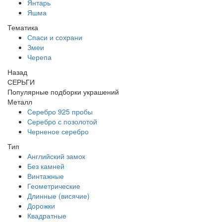
Янтарь
Яшма
Тематика
Спаси и сохрани
Змеи
Черепа
Назад
СЕРЬГИ
Популярные подборки украшений
Металл
Серебро 925 пробы
Серебро с позолотой
Черненое серебро
Тип
Английский замок
Без камней
Винтажные
Геометрические
Длинные (висячие)
Дорожки
Квадратные