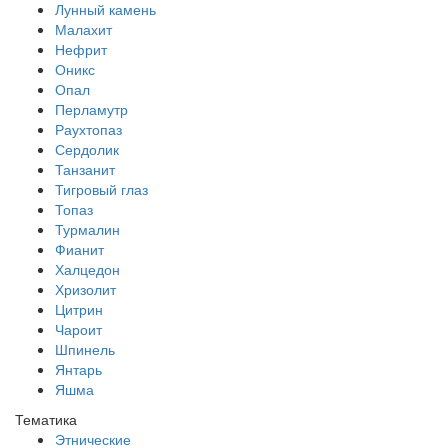
Лунный камень
Малахит
Нефрит
Оникс
Опал
Перламутр
Раухтопаз
Сердолик
Танзанит
Тигровый глаз
Топаз
Турмалин
Фианит
Халцедон
Хризолит
Цитрин
Чароит
Шпинель
Янтарь
Яшма
Тематика
Этнические