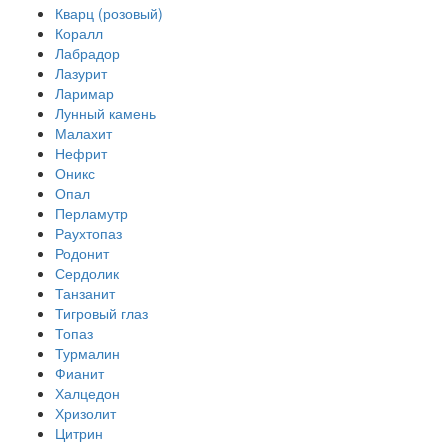
Кварц (розовый)
Коралл
Лабрадор
Лазурит
Ларимар
Лунный камень
Малахит
Нефрит
Оникс
Опал
Перламутр
Раухтопаз
Родонит
Сердолик
Танзанит
Тигровый глаз
Топаз
Турмалин
Фианит
Халцедон
Хризолит
Цитрин