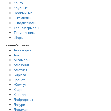
Конго
Крупные
Необычные
С камнями
С подвесками
Трансформеры
Треугольники
Шары
Камень/вставка
Авантюрин
Агат
Аквамарин
Амазонит
Аметист
Бирюза
Гранат
Жемчуг
Кварц
Коралл
Лабрадорит
Лазурит
Ларимар