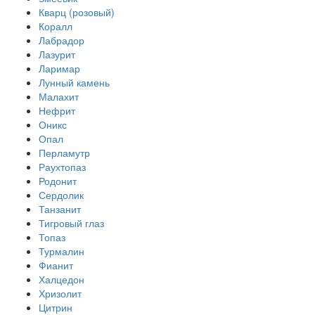
Кварц (розовый)
Коралл
Лабрадор
Лазурит
Ларимар
Лунный камень
Малахит
Нефрит
Оникс
Опал
Перламутр
Раухтопаз
Родонит
Сердолик
Танзанит
Тигровый глаз
Топаз
Турмалин
Фианит
Халцедон
Хризолит
Цитрин