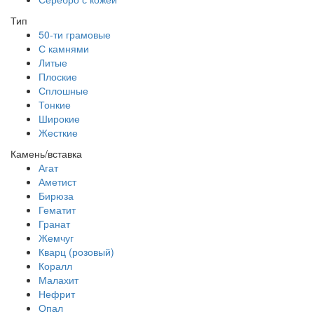
Тип
50-ти грамовые
С камнями
Литые
Плоские
Сплошные
Тонкие
Широкие
Жесткие
Камень/вставка
Агат
Аметист
Бирюза
Гематит
Гранат
Жемчуг
Кварц (розовый)
Коралл
Малахит
Нефрит
Опал