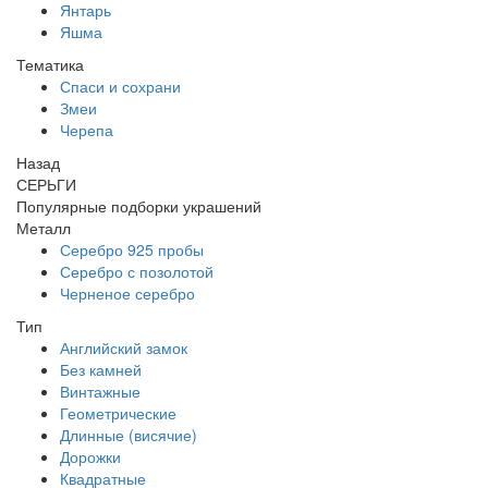
Янтарь
Яшма
Тематика
Спаси и сохрани
Змеи
Черепа
Назад
СЕРЬГИ
Популярные подборки украшений
Металл
Серебро 925 пробы
Серебро с позолотой
Черненое серебро
Тип
Английский замок
Без камней
Винтажные
Геометрические
Длинные (висячие)
Дорожки
Квадратные