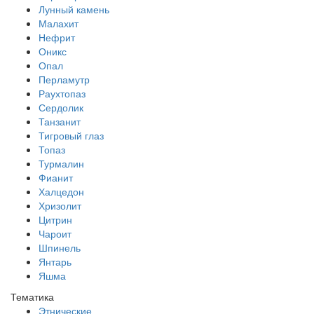
Лунный камень
Малахит
Нефрит
Оникс
Опал
Перламутр
Раухтопаз
Сердолик
Танзанит
Тигровый глаз
Топаз
Турмалин
Фианит
Халцедон
Хризолит
Цитрин
Чароит
Шпинель
Янтарь
Яшма
Тематика
Этнические