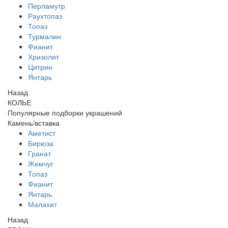
Перламутр
Раухтопаз
Топаз
Турмалин
Фианит
Хризолит
Цитрин
Янтарь
Назад
КОЛЬЕ
Популярные подборки украшений
Камень/вставка
Аметист
Бирюза
Гранат
Жемчуг
Топаз
Фианит
Янтарь
Малахит
Назад