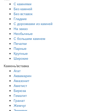
С камнями
Без камней
Без вставок
Гладкие
С дорожками из камней
На заказ
Необычные
С большим камнем
Печатки
Парные
Крупные
Широкие
Камень/вставка
Агат
Аквамарин
Амазонит
Аметист
Бирюза
Гематит
Гранат
Жемчуг
Змеевик