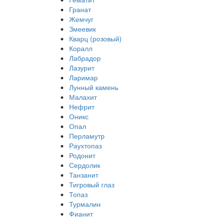
Гранат
Жемчуг
Змеевик
Кварц (розовый)
Коралл
Лабрадор
Лазурит
Ларимар
Лунный камень
Малахит
Нефрит
Оникс
Опал
Перламутр
Раухтопаз
Родонит
Сердолик
Танзанит
Тигровый глаз
Топаз
Турмалин
Фианит