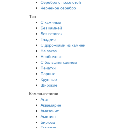
Серебро с позолотой
Черненое серебро
Тип
С камнями
Без камней
Без вставок
Гладкие
С дорожками из камней
На заказ
Необычные
С большим камнем
Печатки
Парные
Крупные
Широкие
Камень/вставка
Агат
Аквамарин
Амазонит
Аметист
Бирюза
Гематит