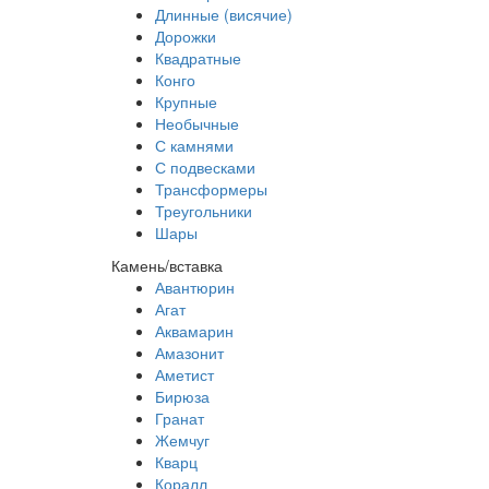
Длинные (висячие)
Дорожки
Квадратные
Конго
Крупные
Необычные
С камнями
С подвесками
Трансформеры
Треугольники
Шары
Камень/вставка
Авантюрин
Агат
Аквамарин
Амазонит
Аметист
Бирюза
Гранат
Жемчуг
Кварц
Коралл