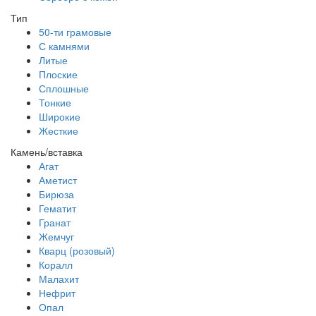
Тип
50-ти грамовые
С камнями
Литые
Плоские
Сплошные
Тонкие
Широкие
Жесткие
Камень/вставка
Агат
Аметист
Бирюза
Гематит
Гранат
Жемчуг
Кварц (розовый)
Коралл
Малахит
Нефрит
Опал