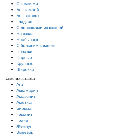
С камнями
Без камней
Без вставок
Гладкие
С дорожками из камней
На заказ
Необычные
С большим камнем
Печатки
Парные
Крупные
Широкие
Камень/вставка
Агат
Аквамарин
Амазонит
Аметист
Бирюза
Гематит
Гранат
Жемчуг
Змеевик