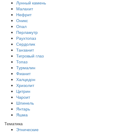
Лунный камень
Малахит
Нефрит
Оникс
Опал
Перламутр
Раухтопаз
Сердолик
Танзанит
Тигровый глаз
Топаз
Турмалин
Фианит
Халцедон
Хризолит
Цитрин
Чароит
Шпинель
Янтарь
Яшма
Тематика
Этнические