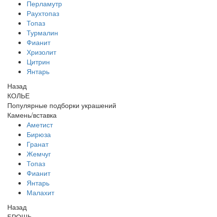
Перламутр
Раухтопаз
Топаз
Турмалин
Фианит
Хризолит
Цитрин
Янтарь
Назад
КОЛЬЕ
Популярные подборки украшений
Камень/вставка
Аметист
Бирюза
Гранат
Жемчуг
Топаз
Фианит
Янтарь
Малахит
Назад
БРОШЬ