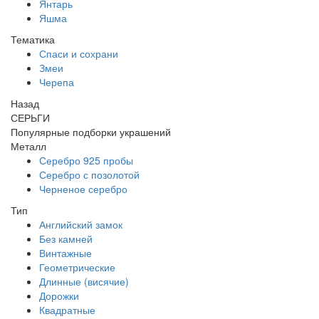
Янтарь
Яшма
Тематика
Спаси и сохрани
Змеи
Черепа
Назад
СЕРЬГИ
Популярные подборки украшений
Металл
Серебро 925 пробы
Серебро с позолотой
Черненое серебро
Тип
Английский замок
Без камней
Винтажные
Геометрические
Длинные (висячие)
Дорожки
Квадратные