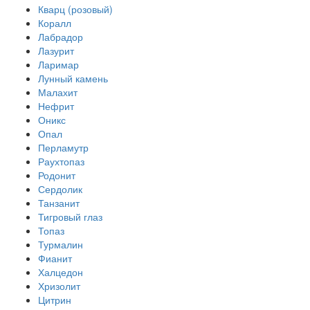
Кварц (розовый)
Коралл
Лабрадор
Лазурит
Ларимар
Лунный камень
Малахит
Нефрит
Оникс
Опал
Перламутр
Раухтопаз
Родонит
Сердолик
Танзанит
Тигровый глаз
Топаз
Турмалин
Фианит
Халцедон
Хризолит
Цитрин