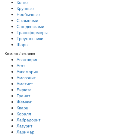
Конго
Крупные
Необычные
С камнями
С подвесками
Трансформеры
Треугольники
Шары
Камень/вставка
Авантюрин
Агат
Аквамарин
Амазонит
Аметист
Бирюза
Гранат
Жемчуг
Кварц
Коралл
Лабрадорит
Лазурит
Ларимар