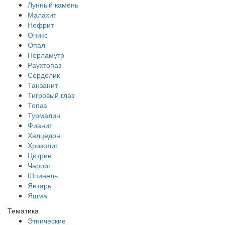
Лунный камень
Малахит
Нефрит
Оникс
Опал
Перламутр
Раухтопаз
Сердолик
Танзанит
Тигровый глаз
Топаз
Турмалин
Фианит
Халцедон
Хризолит
Цитрин
Чароит
Шпинель
Янтарь
Яшма
Тематика
Этнические