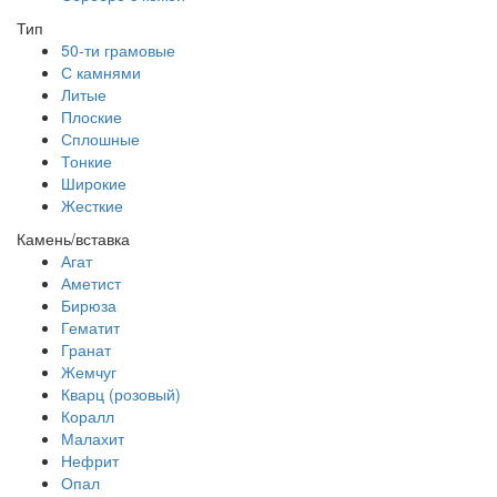
Тип
50-ти грамовые
С камнями
Литые
Плоские
Сплошные
Тонкие
Широкие
Жесткие
Камень/вставка
Агат
Аметист
Бирюза
Гематит
Гранат
Жемчуг
Кварц (розовый)
Коралл
Малахит
Нефрит
Опал