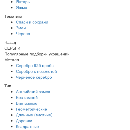
Янтарь
Яшма
Тематика
Спаси и сохрани
Змеи
Черепа
Назад
СЕРЬГИ
Популярные подборки украшений
Металл
Серебро 925 пробы
Серебро с позолотой
Черненое серебро
Тип
Английский замок
Без камней
Винтажные
Геометрические
Длинные (висячие)
Дорожки
Квадратные