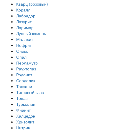
Кварц (розовый)
Коралл
Лабрадор
Лазурит
Ларимар
Лунный камень
Малахит
Нефрит
Оникс
Опал
Перламутр
Раухтопаз
Родонит
Сердолик
Танзанит
Тигровый глаз
Топаз
Турмалин
Фианит
Халцедон
Хризолит
Цитрин