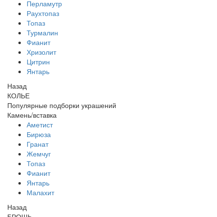
Перламутр
Раухтопаз
Топаз
Турмалин
Фианит
Хризолит
Цитрин
Янтарь
Назад
КОЛЬЕ
Популярные подборки украшений
Камень/вставка
Аметист
Бирюза
Гранат
Жемчуг
Топаз
Фианит
Янтарь
Малахит
Назад
БРОШЬ