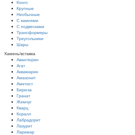
Конго
Крупные
Необычные
С камнями
С подвесками
Трансформеры
Треугольники
Шары
Камень/вставка
Авантюрин
Агат
Аквамарин
Амазонит
Аметист
Бирюза
Гранат
Жемчуг
Кварц
Коралл
Лабрадорит
Лазурит
Ларимар