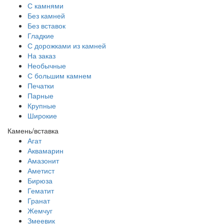
С камнями
Без камней
Без вставок
Гладкие
С дорожками из камней
На заказ
Необычные
С большим камнем
Печатки
Парные
Крупные
Широкие
Камень/вставка
Агат
Аквамарин
Амазонит
Аметист
Бирюза
Гематит
Гранат
Жемчуг
Змеевик