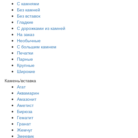
С камнями
Без камней
Без вставок
Гладкие
С дорожками из камней
На заказ
Необычные
С большим камнем
Печатки
Парные
Крупные
Широкие
Камень/вставка
Агат
Аквамарин
Амазонит
Аметист
Бирюза
Гематит
Гранат
Жемчуг
Змеевик