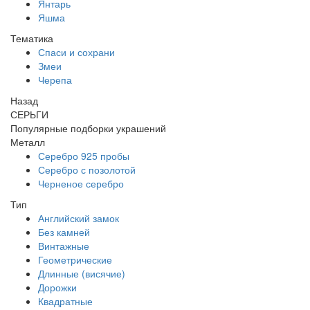
Янтарь
Яшма
Тематика
Спаси и сохрани
Змеи
Черепа
Назад
СЕРЬГИ
Популярные подборки украшений
Металл
Серебро 925 пробы
Серебро с позолотой
Черненое серебро
Тип
Английский замок
Без камней
Винтажные
Геометрические
Длинные (висячие)
Дорожки
Квадратные