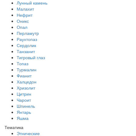
Лунный камень
Малахит
Нефрит
Оникс
Опал
Перламутр
Раухтопаз
Сердолик
Танзанит
Тигровый глаз
Топаз
Турмалин
Фианит
Халцедон
Хризолит
Цитрин
Чароит
Шпинель
Янтарь
Яшма
Тематика
Этнические