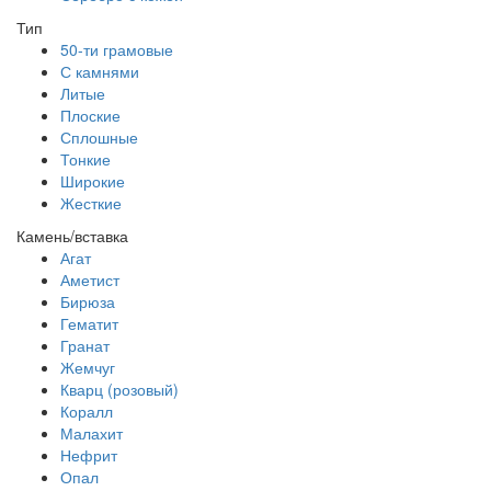
Тип
50-ти грамовые
С камнями
Литые
Плоские
Сплошные
Тонкие
Широкие
Жесткие
Камень/вставка
Агат
Аметист
Бирюза
Гематит
Гранат
Жемчуг
Кварц (розовый)
Коралл
Малахит
Нефрит
Опал