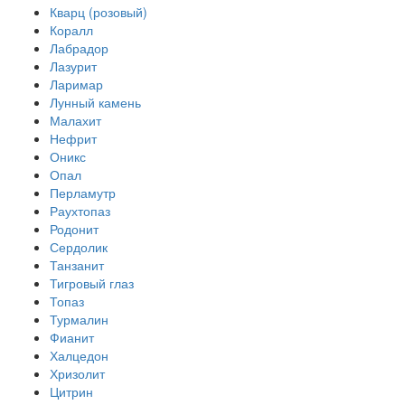
Кварц (розовый)
Коралл
Лабрадор
Лазурит
Ларимар
Лунный камень
Малахит
Нефрит
Оникс
Опал
Перламутр
Раухтопаз
Родонит
Сердолик
Танзанит
Тигровый глаз
Топаз
Турмалин
Фианит
Халцедон
Хризолит
Цитрин