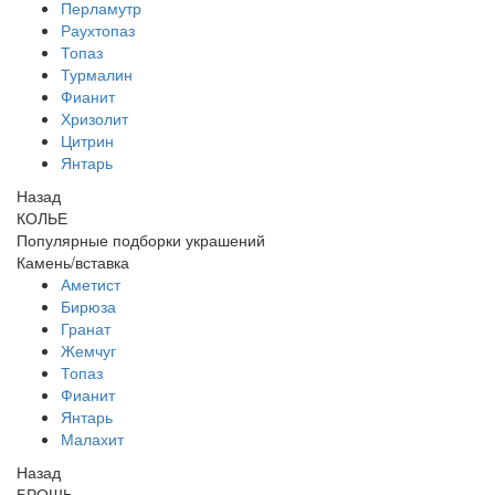
Перламутр
Раухтопаз
Топаз
Турмалин
Фианит
Хризолит
Цитрин
Янтарь
Назад
КОЛЬЕ
Популярные подборки украшений
Камень/вставка
Аметист
Бирюза
Гранат
Жемчуг
Топаз
Фианит
Янтарь
Малахит
Назад
БРОШЬ