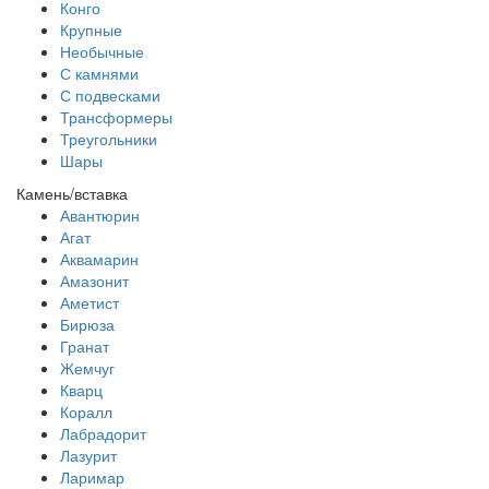
Конго
Крупные
Необычные
С камнями
С подвесками
Трансформеры
Треугольники
Шары
Камень/вставка
Авантюрин
Агат
Аквамарин
Амазонит
Аметист
Бирюза
Гранат
Жемчуг
Кварц
Коралл
Лабрадорит
Лазурит
Ларимар