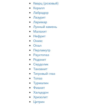
Кварц (розовый)
Коралл
Лабрадор
Лазурит
Ларимар
Лунный камень
Малахит
Нефрит
Оникс
Опал
Перламутр
Раухтопаз
Родонит
Сердолик
Танзанит
Тигровый глаз
Топаз
Турмалин
Фианит
Халцедон
Хризолит
Цитрин