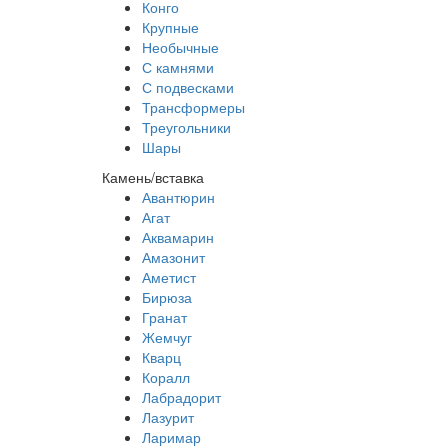
Конго
Крупные
Необычные
С камнями
С подвесками
Трансформеры
Треугольники
Шары
Камень/вставка
Авантюрин
Агат
Аквамарин
Амазонит
Аметист
Бирюза
Гранат
Жемчуг
Кварц
Коралл
Лабрадорит
Лазурит
Ларимар