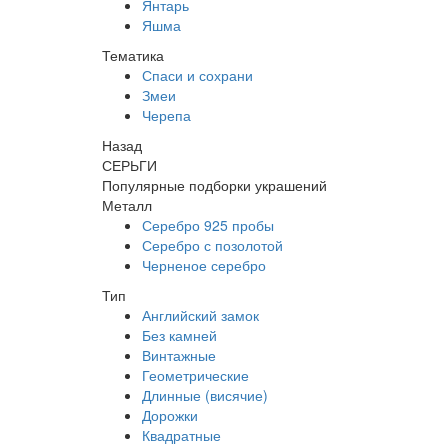
Янтарь
Яшма
Тематика
Спаси и сохрани
Змеи
Черепа
Назад
СЕРЬГИ
Популярные подборки украшений
Металл
Серебро 925 пробы
Серебро с позолотой
Черненое серебро
Тип
Английский замок
Без камней
Винтажные
Геометрические
Длинные (висячие)
Дорожки
Квадратные