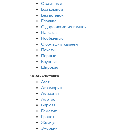
С камнями
Без камней
Без вставок
Гладкие
С дорожками из камней
На заказ
Необычные
С большим камнем
Печатки
Парные
Крупные
Широкие
Камень/вставка
Агат
Аквамарин
Амазонит
Аметист
Бирюза
Гематит
Гранат
Жемчуг
Змеевик