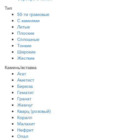
Тип
50-ти грамовые
С камнями
Литые
Плоские
Сплошные
Тонкие
Широкие
Жесткие
Камень/вставка
Агат
Аметист
Бирюза
Гематит
Гранат
Жемчуг
Кварц (розовый)
Коралл
Малахит
Нефрит
Опал