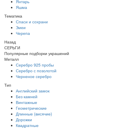
Янтарь
Яшма
Тематика
Спаси и сохрани
Змеи
Черепа
Назад
СЕРЬГИ
Популярные подборки украшений
Металл
Серебро 925 пробы
Серебро с позолотой
Черненое серебро
Тип
Английский замок
Без камней
Винтажные
Геометрические
Длинные (висячие)
Дорожки
Квадратные