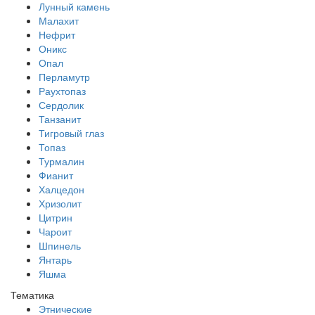
Лунный камень
Малахит
Нефрит
Оникс
Опал
Перламутр
Раухтопаз
Сердолик
Танзанит
Тигровый глаз
Топаз
Турмалин
Фианит
Халцедон
Хризолит
Цитрин
Чароит
Шпинель
Янтарь
Яшма
Тематика
Этнические