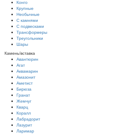
Конго
Крупные
Необычные
С камнями
С подвесками
Трансформеры
Треугольники
Шары
Камень/вставка
Авантюрин
Агат
Аквамарин
Амазонит
Аметист
Бирюза
Гранат
Жемчуг
Кварц
Коралл
Лабрадорит
Лазурит
Ларимар