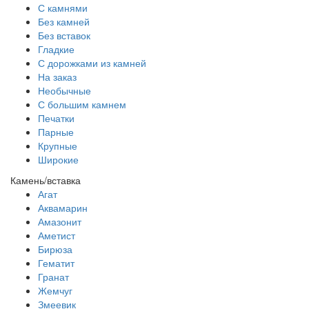
С камнями
Без камней
Без вставок
Гладкие
С дорожками из камней
На заказ
Необычные
С большим камнем
Печатки
Парные
Крупные
Широкие
Камень/вставка
Агат
Аквамарин
Амазонит
Аметист
Бирюза
Гематит
Гранат
Жемчуг
Змеевик