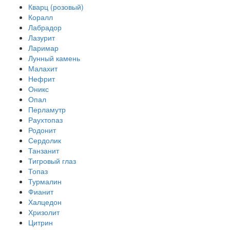
Кварц (розовый)
Коралл
Лабрадор
Лазурит
Ларимар
Лунный камень
Малахит
Нефрит
Оникс
Опал
Перламутр
Раухтопаз
Родонит
Сердолик
Танзанит
Тигровый глаз
Топаз
Турмалин
Фианит
Халцедон
Хризолит
Цитрин