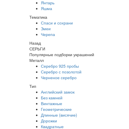
Янтарь
Яшма
Тематика
Спаси и сохрани
Змеи
Черепа
Назад
СЕРЬГИ
Популярные подборки украшений
Металл
Серебро 925 пробы
Серебро с позолотой
Черненое серебро
Тип
Английский замок
Без камней
Винтажные
Геометрические
Длинные (висячие)
Дорожки
Квадратные