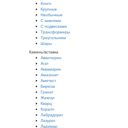
Конго
Крупные
Необычные
С камнями
С подвесками
Трансформеры
Треугольники
Шары
Камень/вставка
Авантюрин
Агат
Аквамарин
Амазонит
Аметист
Бирюза
Гранат
Жемчуг
Кварц
Коралл
Лабрадорит
Лазурит
Ларимар