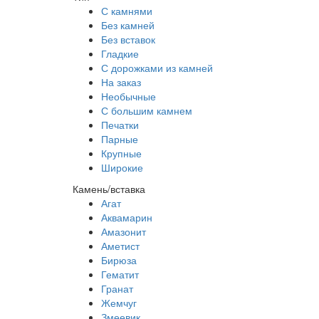
С камнями
Без камней
Без вставок
Гладкие
С дорожками из камней
На заказ
Необычные
С большим камнем
Печатки
Парные
Крупные
Широкие
Камень/вставка
Агат
Аквамарин
Амазонит
Аметист
Бирюза
Гематит
Гранат
Жемчуг
Змеевик