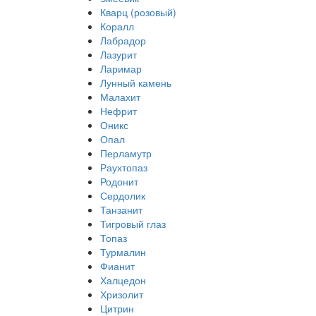
Кварц (розовый)
Коралл
Лабрадор
Лазурит
Ларимар
Лунный камень
Малахит
Нефрит
Оникс
Опал
Перламутр
Раухтопаз
Родонит
Сердолик
Танзанит
Тигровый глаз
Топаз
Турмалин
Фианит
Халцедон
Хризолит
Цитрин