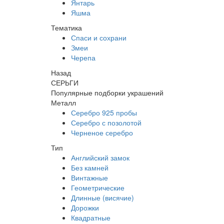
Янтарь
Яшма
Тематика
Спаси и сохрани
Змеи
Черепа
Назад
СЕРЬГИ
Популярные подборки украшений
Металл
Серебро 925 пробы
Серебро с позолотой
Черненое серебро
Тип
Английский замок
Без камней
Винтажные
Геометрические
Длинные (висячие)
Дорожки
Квадратные