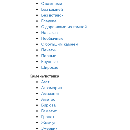
С камнями
Без камней
Без вставок
Гладкие
С дорожками из камней
На заказ
Необычные
С большим камнем
Печатки
Парные
Крупные
Широкие
Камень/вставка
Агат
Аквамарин
Амазонит
Аметист
Бирюза
Гематит
Гранат
Жемчуг
Змеевик