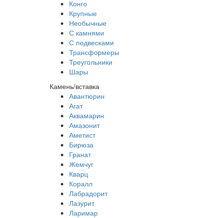
Конго
Крупные
Необычные
С камнями
С подвесками
Трансформеры
Треугольники
Шары
Камень/вставка
Авантюрин
Агат
Аквамарин
Амазонит
Аметист
Бирюза
Гранат
Жемчуг
Кварц
Коралл
Лабрадорит
Лазурит
Ларимар