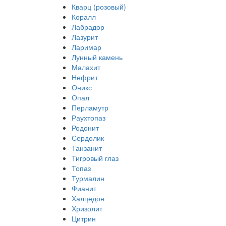
Кварц (розовый)
Коралл
Лабрадор
Лазурит
Ларимар
Лунный камень
Малахит
Нефрит
Оникс
Опал
Перламутр
Раухтопаз
Родонит
Сердолик
Танзанит
Тигровый глаз
Топаз
Турмалин
Фианит
Халцедон
Хризолит
Цитрин