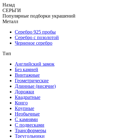
Назад
СЕРЬГИ
Популярные подборки украшений
Металл
Серебро 925 пробы
Серебро с позолотой
Черненое серебро
Тип
Английский замок
Без камней
Винтажные
Геометрические
Длинные (висячие)
Дорожки
Квадратные
Конго
Крупные
Необычные
С камнями
С подвесками
Трансформеры
Треугольники