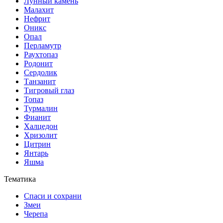
Лунный камень
Малахит
Нефрит
Оникс
Опал
Перламутр
Раухтопаз
Родонит
Сердолик
Танзанит
Тигровый глаз
Топаз
Турмалин
Фианит
Халцедон
Хризолит
Цитрин
Янтарь
Яшма
Тематика
Спаси и сохрани
Змеи
Черепа