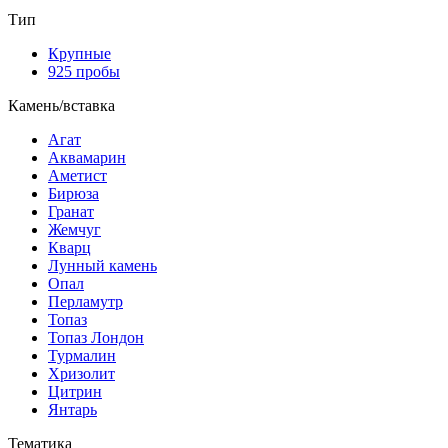
Тип
Крупные
925 пробы
Камень/вставка
Агат
Аквамарин
Аметист
Бирюза
Гранат
Жемчуг
Кварц
Лунный камень
Опал
Перламутр
Топаз
Топаз Лондон
Турмалин
Хризолит
Цитрин
Янтарь
Тематика