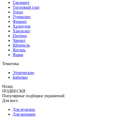
Танзанит
Тигровый глаз
Топаз
Турмалин
Фианит
Халцедон
Хризолит
Цитрин
Чароит
Шпинель
Янтарь
Яшма
Тематика
Этнические
Бабочки
Назад
ПОДВЕСКИ
Популярные подборки украшений
Для кого
Для мужчин
Для женщин