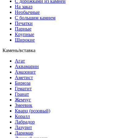
С дорожками из камней
На заказ
Необычные
С большим камнем
Печатки
Парные
Крупные
Широкие
Камень/вставка
Агат
Аквамарин
Амазонит
Аметист
Бирюза
Гематит
Гранат
Жемчуг
Змеевик
Кварц (розовый)
Коралл
Лабрадор
Лазурит
Ларимар