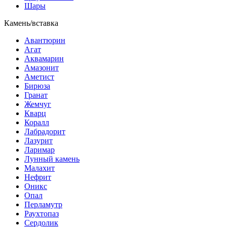
Шары
Камень/вставка
Авантюрин
Агат
Аквамарин
Амазонит
Аметист
Бирюза
Гранат
Жемчуг
Кварц
Коралл
Лабрадорит
Лазурит
Ларимар
Лунный камень
Малахит
Нефрит
Оникс
Опал
Перламутр
Раухтопаз
Сердолик