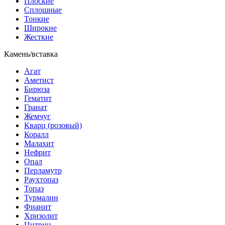
Плоские
Сплошные
Тонкие
Широкие
Жесткие
Камень/вставка
Агат
Аметист
Бирюза
Гематит
Гранат
Жемчуг
Кварц (розовый)
Коралл
Малахит
Нефрит
Опал
Перламутр
Раухтопаз
Топаз
Турмалин
Фианит
Хризолит
Цитрин