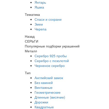
Янтарь
Яшма
Тематика
Спаси и сохрани
Змеи
Черепа
Назад
СЕРЬГИ
Популярные подборки украшений
Металл
Серебро 925 пробы
Серебро с позолотой
Черненое серебро
Тип
Английский замок
Без камней
Винтажные
Геометрические
Длинные (висячие)
Дорожки
Квадратные