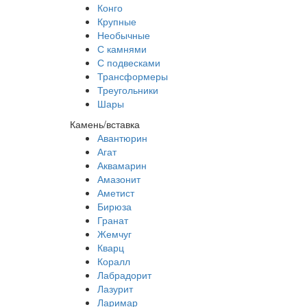
Конго
Крупные
Необычные
С камнями
С подвесками
Трансформеры
Треугольники
Шары
Камень/вставка
Авантюрин
Агат
Аквамарин
Амазонит
Аметист
Бирюза
Гранат
Жемчуг
Кварц
Коралл
Лабрадорит
Лазурит
Ларимар