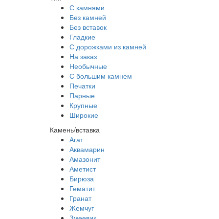
С камнями
Без камней
Без вставок
Гладкие
С дорожками из камней
На заказ
Необычные
С большим камнем
Печатки
Парные
Крупные
Широкие
Камень/вставка
Агат
Аквамарин
Амазонит
Аметист
Бирюза
Гематит
Гранат
Жемчуг
Змеевик