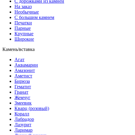
С дорожками из камней
На заказ
Необычные
С большим камнем
Печатки
Парные
Крупные
Широкие
Камень/вставка
Агат
Аквамарин
Амазонит
Аметист
Бирюза
Гематит
Гранат
Жемчуг
Змеевик
Кварц (розовый)
Коралл
Лабрадор
Лазурит
Ларимар