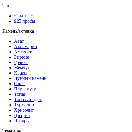
Тип
Крупные
925 пробы
Камень/вставка
Агат
Аквамарин
Аметист
Бирюза
Гранат
Жемчуг
Кварц
Лунный камень
Опал
Перламутр
Топаз
Топаз Лондон
Турмалин
Хризолит
Цитрин
Янтарь
Тематика