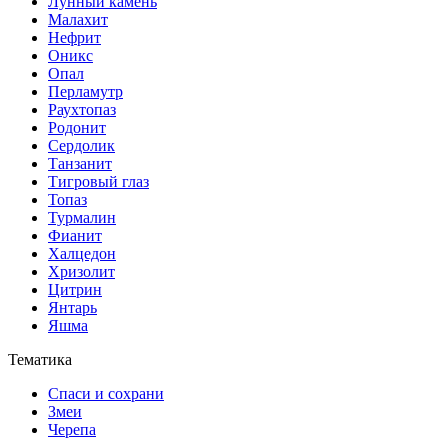
Лунный камень
Малахит
Нефрит
Оникс
Опал
Перламутр
Раухтопаз
Родонит
Сердолик
Танзанит
Тигровый глаз
Топаз
Турмалин
Фианит
Халцедон
Хризолит
Цитрин
Янтарь
Яшма
Тематика
Спаси и сохрани
Змеи
Черепа