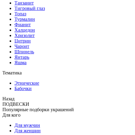
Танзанит
Тигровый глаз
Топаз
Турмалин
Фианит
Халцедон
Хризолит
Цитрин
Чароит
Шпинель
Янтарь
Яшма
Тематика
Этнические
Бабочки
Назад
ПОДВЕСКИ
Популярные подборки украшений
Для кого
Для мужчин
Для женщин