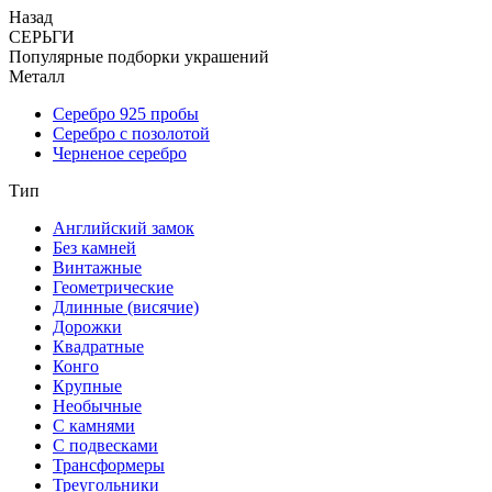
Назад
СЕРЬГИ
Популярные подборки украшений
Металл
Серебро 925 пробы
Серебро с позолотой
Черненое серебро
Тип
Английский замок
Без камней
Винтажные
Геометрические
Длинные (висячие)
Дорожки
Квадратные
Конго
Крупные
Необычные
С камнями
С подвесками
Трансформеры
Треугольники