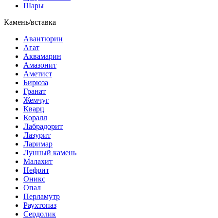
Шары
Камень/вставка
Авантюрин
Агат
Аквамарин
Амазонит
Аметист
Бирюза
Гранат
Жемчуг
Кварц
Коралл
Лабрадорит
Лазурит
Ларимар
Лунный камень
Малахит
Нефрит
Оникс
Опал
Перламутр
Раухтопаз
Сердолик