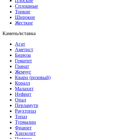
Плоские
Сплошные
Тонкие
Широкие
Жесткие
Камень/вставка
Агат
Аметист
Бирюза
Гематит
Гранат
Жемчуг
Кварц (розовый)
Коралл
Малахит
Нефрит
Опал
Перламутр
Раухтопаз
Топаз
Турмалин
Фианит
Хризолит
Цитрин