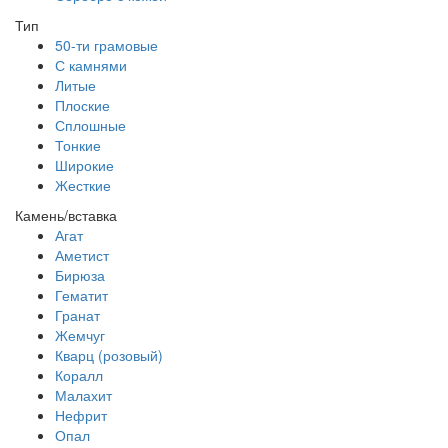
Тип
50-ти грамовые
С камнями
Литые
Плоские
Сплошные
Тонкие
Широкие
Жесткие
Камень/вставка
Агат
Аметист
Бирюза
Гематит
Гранат
Жемчуг
Кварц (розовый)
Коралл
Малахит
Нефрит
Опал