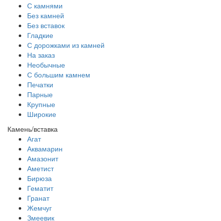
С камнями
Без камней
Без вставок
Гладкие
С дорожками из камней
На заказ
Необычные
С большим камнем
Печатки
Парные
Крупные
Широкие
Камень/вставка
Агат
Аквамарин
Амазонит
Аметист
Бирюза
Гематит
Гранат
Жемчуг
Змеевик