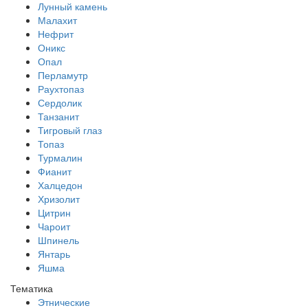
Лунный камень
Малахит
Нефрит
Оникс
Опал
Перламутр
Раухтопаз
Сердолик
Танзанит
Тигровый глаз
Топаз
Турмалин
Фианит
Халцедон
Хризолит
Цитрин
Чароит
Шпинель
Янтарь
Яшма
Тематика
Этнические