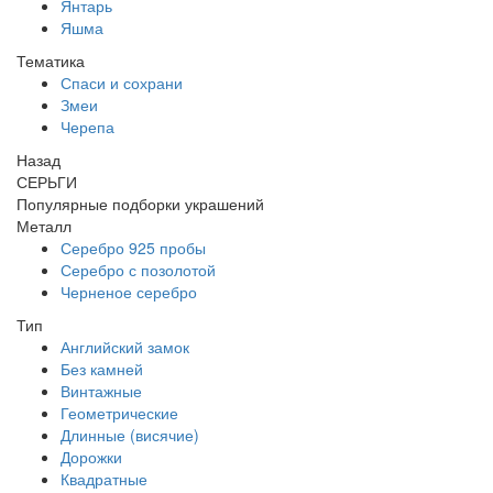
Янтарь
Яшма
Тематика
Спаси и сохрани
Змеи
Черепа
Назад
СЕРЬГИ
Популярные подборки украшений
Металл
Серебро 925 пробы
Серебро с позолотой
Черненое серебро
Тип
Английский замок
Без камней
Винтажные
Геометрические
Длинные (висячие)
Дорожки
Квадратные