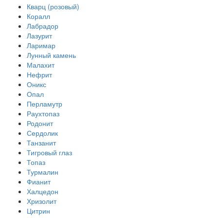
Кварц (розовый)
Коралл
Лабрадор
Лазурит
Ларимар
Лунный камень
Малахит
Нефрит
Оникс
Опал
Перламутр
Раухтопаз
Родонит
Сердолик
Танзанит
Тигровый глаз
Топаз
Турмалин
Фианит
Халцедон
Хризолит
Цитрин