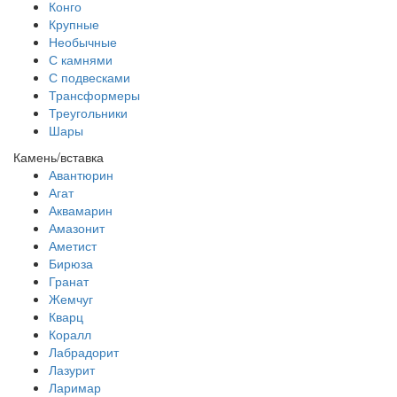
Конго
Крупные
Необычные
С камнями
С подвесками
Трансформеры
Треугольники
Шары
Камень/вставка
Авантюрин
Агат
Аквамарин
Амазонит
Аметист
Бирюза
Гранат
Жемчуг
Кварц
Коралл
Лабрадорит
Лазурит
Ларимар