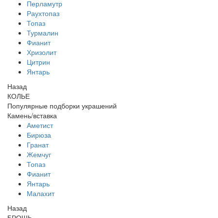
Перламутр
Раухтопаз
Топаз
Турмалин
Фианит
Хризолит
Цитрин
Янтарь
Назад
КОЛЬЕ
Популярные подборки украшений
Камень/вставка
Аметист
Бирюза
Гранат
Жемчуг
Топаз
Фианит
Янтарь
Малахит
Назад
БРОШЬ