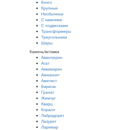
Конго
Крупные
Необычные
С камнями
С подвесками
Трансформеры
Треугольники
Шары
Камень/вставка
Авантюрин
Агат
Аквамарин
Амазонит
Аметист
Бирюза
Гранат
Жемчуг
Кварц
Коралл
Лабрадорит
Лазурит
Ларимар