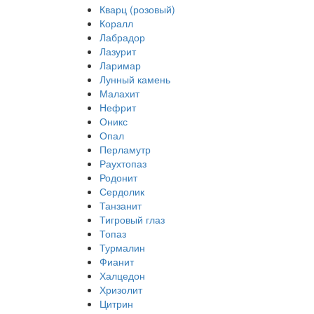
Кварц (розовый)
Коралл
Лабрадор
Лазурит
Ларимар
Лунный камень
Малахит
Нефрит
Оникс
Опал
Перламутр
Раухтопаз
Родонит
Сердолик
Танзанит
Тигровый глаз
Топаз
Турмалин
Фианит
Халцедон
Хризолит
Цитрин