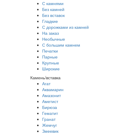
С камнями
Без камней
Без вставок
Гладкие
С дорожками из камней
На заказ
Необычные
С большим камнем
Печатки
Парные
Крупные
Широкие
Камень/вставка
Агат
Аквамарин
Амазонит
Аметист
Бирюза
Гематит
Гранат
Жемчуг
Змеевик