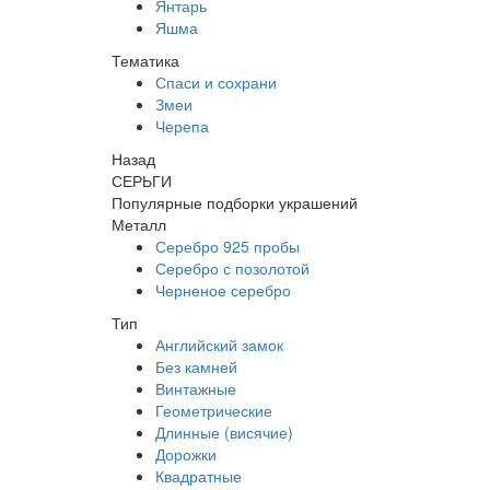
Янтарь
Яшма
Тематика
Спаси и сохрани
Змеи
Черепа
Назад
СЕРЬГИ
Популярные подборки украшений
Металл
Серебро 925 пробы
Серебро с позолотой
Черненое серебро
Тип
Английский замок
Без камней
Винтажные
Геометрические
Длинные (висячие)
Дорожки
Квадратные