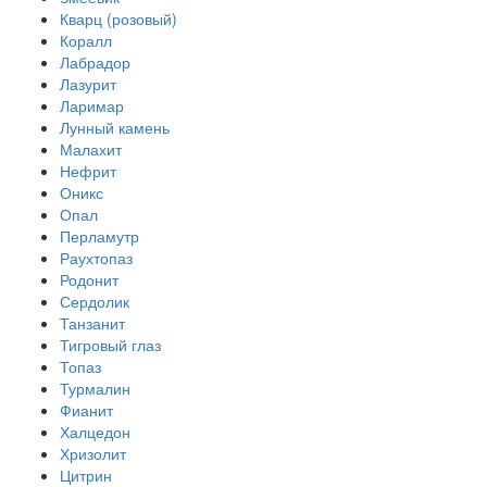
Кварц (розовый)
Коралл
Лабрадор
Лазурит
Ларимар
Лунный камень
Малахит
Нефрит
Оникс
Опал
Перламутр
Раухтопаз
Родонит
Сердолик
Танзанит
Тигровый глаз
Топаз
Турмалин
Фианит
Халцедон
Хризолит
Цитрин