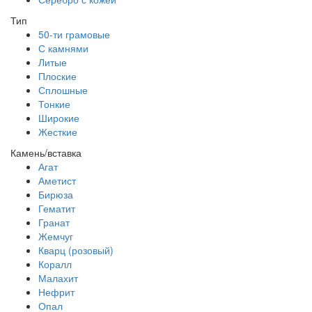
Тип
50-ти грамовые
С камнями
Литые
Плоские
Сплошные
Тонкие
Широкие
Жесткие
Камень/вставка
Агат
Аметист
Бирюза
Гематит
Гранат
Жемчуг
Кварц (розовый)
Коралл
Малахит
Нефрит
Опал