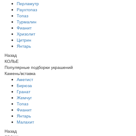
Перламутр
Раухтопаз
Топаз
Турмалин
Фианит
Хризолит
Цитрин
Янтарь
Назад
КОЛЬЕ
Популярные подборки украшений
Камень/вставка
Аметист
Бирюза
Гранат
Жемчуг
Топаз
Фианит
Янтарь
Малахит
Назад