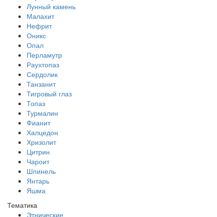
Лунный камень
Малахит
Нефрит
Оникс
Опал
Перламутр
Раухтопаз
Сердолик
Танзанит
Тигровый глаз
Топаз
Турмалин
Фианит
Халцедон
Хризолит
Цитрин
Чароит
Шпинель
Янтарь
Яшма
Тематика
Этнические