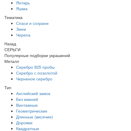
Янтарь
Яшма
Тематика
Спаси и сохрани
Змеи
Черепа
Назад
СЕРЬГИ
Популярные подборки украшений
Металл
Серебро 925 пробы
Серебро с позолотой
Черненое серебро
Тип
Английский замок
Без камней
Винтажные
Геометрические
Длинные (висячие)
Дорожки
Квадратные