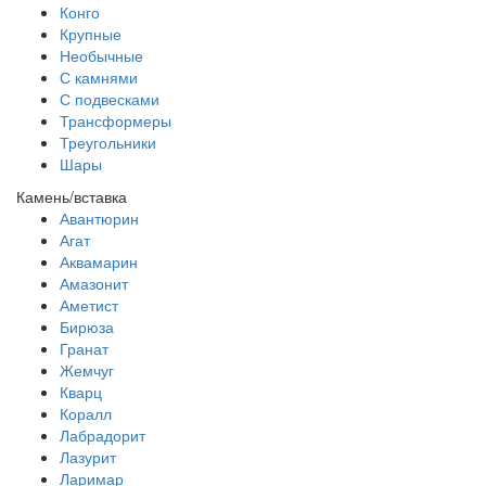
Конго
Крупные
Необычные
С камнями
С подвесками
Трансформеры
Треугольники
Шары
Камень/вставка
Авантюрин
Агат
Аквамарин
Амазонит
Аметист
Бирюза
Гранат
Жемчуг
Кварц
Коралл
Лабрадорит
Лазурит
Ларимар