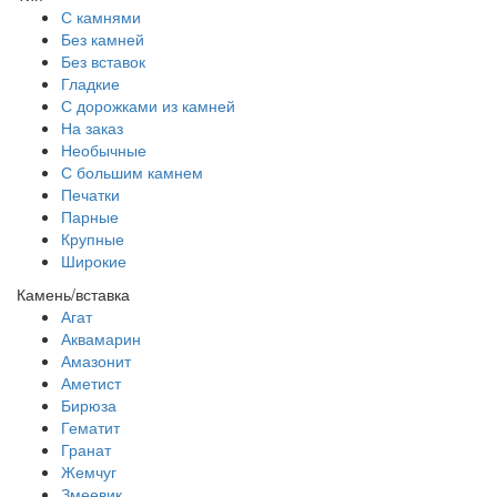
С камнями
Без камней
Без вставок
Гладкие
С дорожками из камней
На заказ
Необычные
С большим камнем
Печатки
Парные
Крупные
Широкие
Камень/вставка
Агат
Аквамарин
Амазонит
Аметист
Бирюза
Гематит
Гранат
Жемчуг
Змеевик