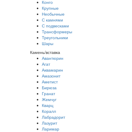
Конго
Крупные
Необычные
С камнями
С подвесками
Трансформеры
Треугольники
Шары
Камень/вставка
Авантюрин
Агат
Аквамарин
Амазонит
Аметист
Бирюза
Гранат
Жемчуг
Кварц
Коралл
Лабрадорит
Лазурит
Ларимар