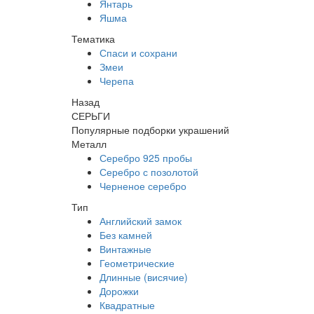
Янтарь
Яшма
Тематика
Спаси и сохрани
Змеи
Черепа
Назад
СЕРЬГИ
Популярные подборки украшений
Металл
Серебро 925 пробы
Серебро с позолотой
Черненое серебро
Тип
Английский замок
Без камней
Винтажные
Геометрические
Длинные (висячие)
Дорожки
Квадратные