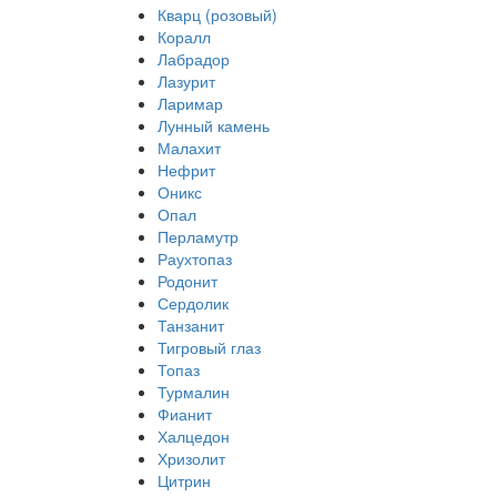
Кварц (розовый)
Коралл
Лабрадор
Лазурит
Ларимар
Лунный камень
Малахит
Нефрит
Оникс
Опал
Перламутр
Раухтопаз
Родонит
Сердолик
Танзанит
Тигровый глаз
Топаз
Турмалин
Фианит
Халцедон
Хризолит
Цитрин