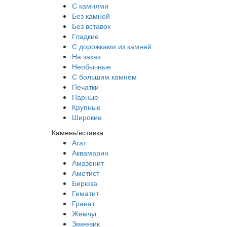
С камнями
Без камней
Без вставок
Гладкие
С дорожками из камней
На заказ
Необычные
С большим камнем
Печатки
Парные
Крупные
Широкие
Камень/вставка
Агат
Аквамарин
Амазонит
Аметист
Бирюза
Гематит
Гранат
Жемчуг
Змеевик