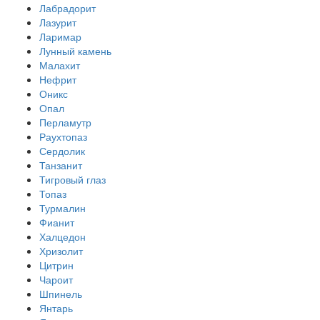
Лабрадорит
Лазурит
Ларимар
Лунный камень
Малахит
Нефрит
Оникс
Опал
Перламутр
Раухтопаз
Сердолик
Танзанит
Тигровый глаз
Топаз
Турмалин
Фианит
Халцедон
Хризолит
Цитрин
Чароит
Шпинель
Янтарь