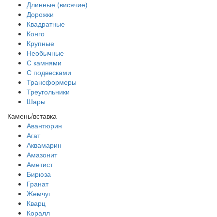
Длинные (висячие)
Дорожки
Квадратные
Конго
Крупные
Необычные
С камнями
С подвесками
Трансформеры
Треугольники
Шары
Камень/вставка
Авантюрин
Агат
Аквамарин
Амазонит
Аметист
Бирюза
Гранат
Жемчуг
Кварц
Коралл