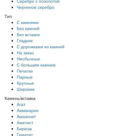
Серебро с позолотой
Черненое серебро
Тип
С камнями
Без камней
Без вставок
Гладкие
С дорожками из камней
На заказ
Необычные
С большим камнем
Печатки
Парные
Крупные
Широкие
Камень/вставка
Агат
Аквамарин
Амазонит
Аметист
Бирюза
Гематит