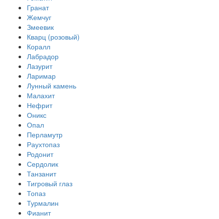
Гранат
Жемчуг
Змеевик
Кварц (розовый)
Коралл
Лабрадор
Лазурит
Ларимар
Лунный камень
Малахит
Нефрит
Оникс
Опал
Перламутр
Раухтопаз
Родонит
Сердолик
Танзанит
Тигровый глаз
Топаз
Турмалин
Фианит