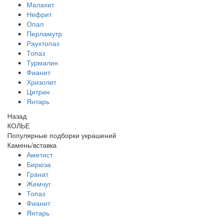
Малахит
Нефрит
Опал
Перламутр
Раухтопаз
Топаз
Турмалин
Фианит
Хризолит
Цитрин
Янтарь
Назад
КОЛЬЕ
Популярные подборки украшений
Камень/вставка
Аметист
Бирюза
Гранат
Жемчуг
Топаз
Фианит
Янтарь