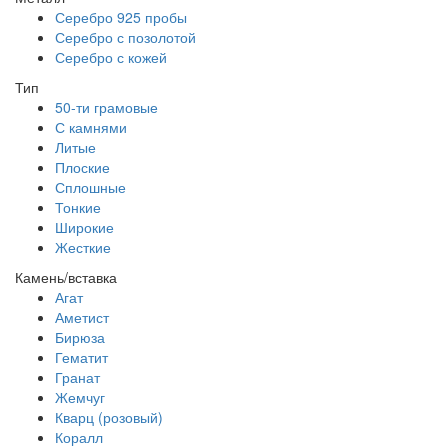
Серебро 925 пробы
Серебро с позолотой
Серебро с кожей
Тип
50-ти грамовые
С камнями
Литые
Плоские
Сплошные
Тонкие
Широкие
Жесткие
Камень/вставка
Агат
Аметист
Бирюза
Гематит
Гранат
Жемчуг
Кварц (розовый)
Коралл