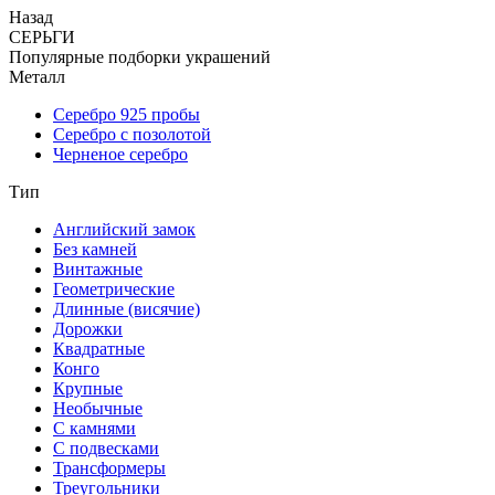
Назад
СЕРЬГИ
Популярные подборки украшений
Металл
Серебро 925 пробы
Серебро с позолотой
Черненое серебро
Тип
Английский замок
Без камней
Винтажные
Геометрические
Длинные (висячие)
Дорожки
Квадратные
Конго
Крупные
Необычные
С камнями
С подвесками
Трансформеры
Треугольники