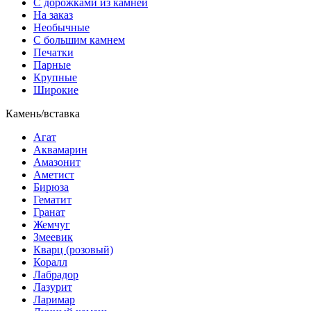
С дорожками из камней
На заказ
Необычные
С большим камнем
Печатки
Парные
Крупные
Широкие
Камень/вставка
Агат
Аквамарин
Амазонит
Аметист
Бирюза
Гематит
Гранат
Жемчуг
Змеевик
Кварц (розовый)
Коралл
Лабрадор
Лазурит
Ларимар