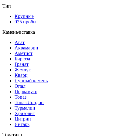
Тип
Крупные
925 пробы
Камень/вставка
Агат
Аквамарин
Аметист
Бирюза
Гранат
Жемчуг
Кварц
Лунный камень
Опал
Перламутр
Топаз
Топаз Лондон
Турмалин
Хризолит
Цитрин
Янтарь
Тематика