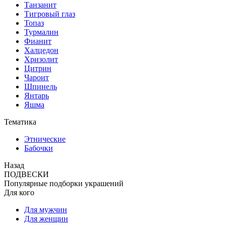
Танзанит
Тигровый глаз
Топаз
Турмалин
Фианит
Халцедон
Хризолит
Цитрин
Чароит
Шпинель
Янтарь
Яшма
Тематика
Этнические
Бабочки
Назад
ПОДВЕСКИ
Популярные подборки украшений
Для кого
Для мужчин
Для женщин