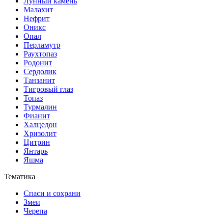
Лунный камень
Малахит
Нефрит
Оникс
Опал
Перламутр
Раухтопаз
Родонит
Сердолик
Танзанит
Тигровый глаз
Топаз
Турмалин
Фианит
Халцедон
Хризолит
Цитрин
Янтарь
Яшма
Тематика
Спаси и сохрани
Змеи
Черепа