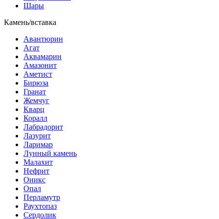
Шары
Камень/вставка
Авантюрин
Агат
Аквамарин
Амазонит
Аметист
Бирюза
Гранат
Жемчуг
Кварц
Коралл
Лабрадорит
Лазурит
Ларимар
Лунный камень
Малахит
Нефрит
Оникс
Опал
Перламутр
Раухтопаз
Сердолик