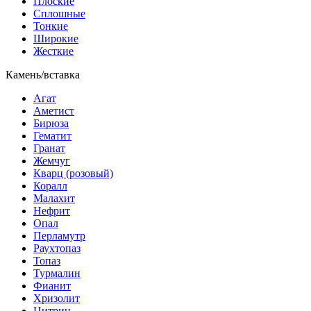
Плоские
Сплошные
Тонкие
Широкие
Жесткие
Камень/вставка
Агат
Аметист
Бирюза
Гематит
Гранат
Жемчуг
Кварц (розовый)
Коралл
Малахит
Нефрит
Опал
Перламутр
Раухтопаз
Топаз
Турмалин
Фианит
Хризолит
Цитрин