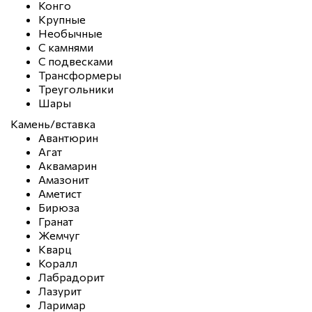
Конго
Крупные
Необычные
С камнями
С подвесками
Трансформеры
Треугольники
Шары
Камень/вставка
Авантюрин
Агат
Аквамарин
Амазонит
Аметист
Бирюза
Гранат
Жемчуг
Кварц
Коралл
Лабрадорит
Лазурит
Ларимар