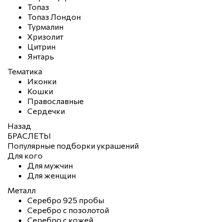
Топаз
Топаз Лондон
Турмалин
Хризолит
Цитрин
Янтарь
Тематика
Иконки
Кошки
Православные
Сердечки
Назад
БРАСЛЕТЫ
Популярные подборки украшений
Для кого
Для мужчин
Для женщин
Металл
Серебро 925 пробы
Серебро с позолотой
Серебро с кожей