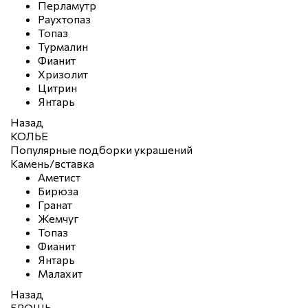
Перламутр
Раухтопаз
Топаз
Турмалин
Фианит
Хризолит
Цитрин
Янтарь
Назад
КОЛЬЕ
Популярные подборки украшений
Камень/вставка
Аметист
Бирюза
Гранат
Жемчуг
Топаз
Фианит
Янтарь
Малахит
Назад
БРОШЬ