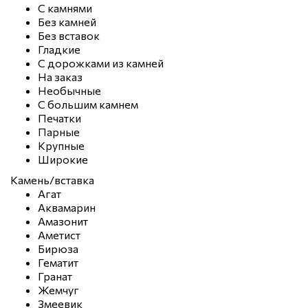
С камнями
Без камней
Без вставок
Гладкие
С дорожками из камней
На заказ
Необычные
С большим камнем
Печатки
Парные
Крупные
Широкие
Камень/вставка
Агат
Аквамарин
Амазонит
Аметист
Бирюза
Гематит
Гранат
Жемчуг
Змеевик