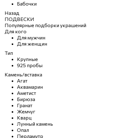
Бабочки
Назад
ПОДВЕСКИ
Популярные подборки украшений
Для кого
Для мужчин
Для женщин
Тип
Крупные
925 пробы
Камень/вставка
Агат
Аквамарин
Аметист
Бирюза
Гранат
Жемчуг
Кварц
Лунный камень
Опал
Перламутр