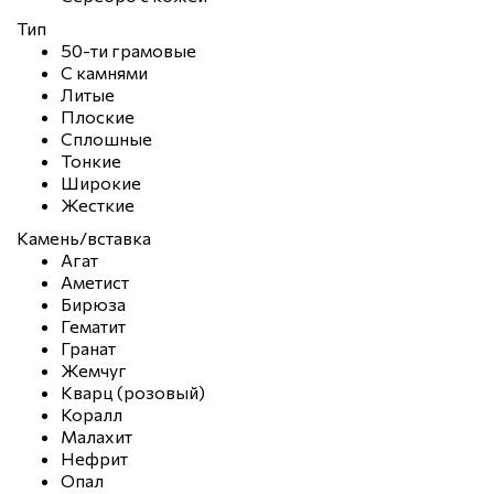
Тип
50-ти грамовые
С камнями
Литые
Плоские
Сплошные
Тонкие
Широкие
Жесткие
Камень/вставка
Агат
Аметист
Бирюза
Гематит
Гранат
Жемчуг
Кварц (розовый)
Коралл
Малахит
Нефрит
Опал