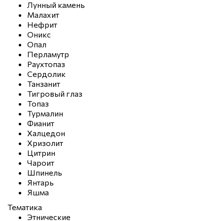
Лунный камень
Малахит
Нефрит
Оникс
Опал
Перламутр
Раухтопаз
Сердолик
Танзанит
Тигровый глаз
Топаз
Турмалин
Фианит
Халцедон
Хризолит
Цитрин
Чароит
Шпинель
Янтарь
Яшма
Тематика
Этнические