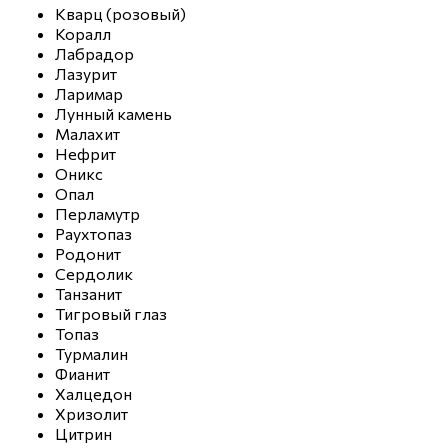
Кварц (розовый)
Коралл
Лабрадор
Лазурит
Ларимар
Лунный камень
Малахит
Нефрит
Оникс
Опал
Перламутр
Раухтопаз
Родонит
Сердолик
Танзанит
Тигровый глаз
Топаз
Турмалин
Фианит
Халцедон
Хризолит
Цитрин