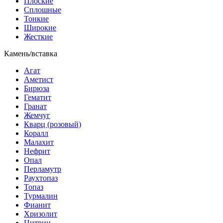
Плоские
Сплошные
Тонкие
Широкие
Жесткие
Камень/вставка
Агат
Аметист
Бирюза
Гематит
Гранат
Жемчуг
Кварц (розовый)
Коралл
Малахит
Нефрит
Опал
Перламутр
Раухтопаз
Топаз
Турмалин
Фианит
Хризолит
Цитрин