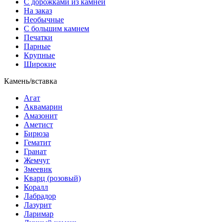
С дорожками из камней
На заказ
Необычные
С большим камнем
Печатки
Парные
Крупные
Широкие
Камень/вставка
Агат
Аквамарин
Амазонит
Аметист
Бирюза
Гематит
Гранат
Жемчуг
Змеевик
Кварц (розовый)
Коралл
Лабрадор
Лазурит
Ларимар