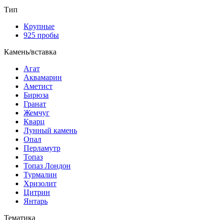
Тип
Крупные
925 пробы
Камень/вставка
Агат
Аквамарин
Аметист
Бирюза
Гранат
Жемчуг
Кварц
Лунный камень
Опал
Перламутр
Топаз
Топаз Лондон
Турмалин
Хризолит
Цитрин
Янтарь
Тематика