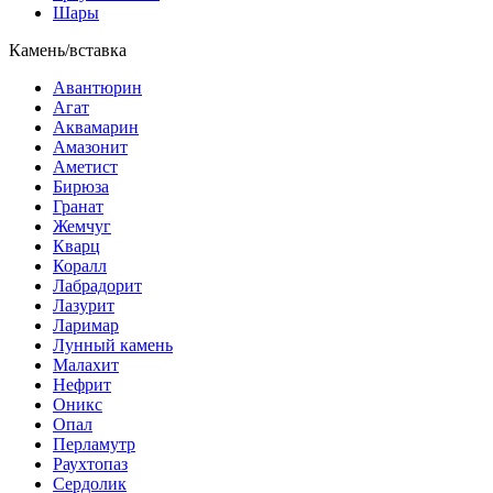
Шары
Камень/вставка
Авантюрин
Агат
Аквамарин
Амазонит
Аметист
Бирюза
Гранат
Жемчуг
Кварц
Коралл
Лабрадорит
Лазурит
Ларимар
Лунный камень
Малахит
Нефрит
Оникс
Опал
Перламутр
Раухтопаз
Сердолик