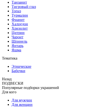
Танзанит
Тигровый глаз
Топаз
Турмалин
Фианит
Халцедон
Хризолит
Цитрин
Чароит
Шпинель
Янтарь
Яшма
Тематика
Этнические
Бабочки
Назад
ПОДВЕСКИ
Популярные подборки украшений
Для кого
Для мужчин
Для женщин