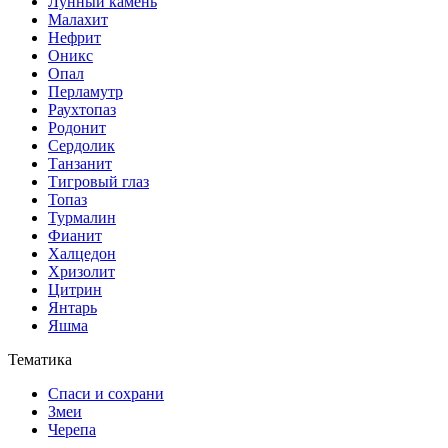
Лунный камень
Малахит
Нефрит
Оникс
Опал
Перламутр
Раухтопаз
Родонит
Сердолик
Танзанит
Тигровый глаз
Топаз
Турмалин
Фианит
Халцедон
Хризолит
Цитрин
Янтарь
Яшма
Тематика
Спаси и сохрани
Змеи
Черепа