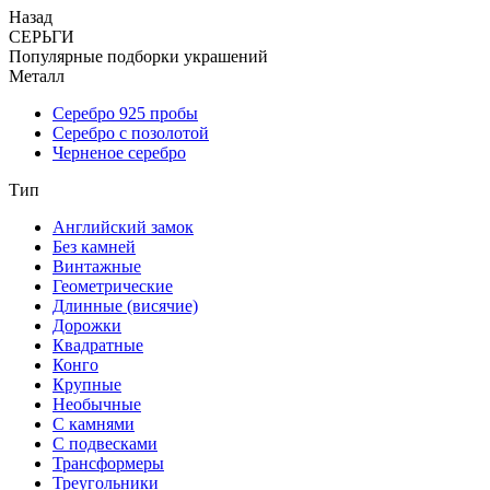
Назад
СЕРЬГИ
Популярные подборки украшений
Металл
Серебро 925 пробы
Серебро с позолотой
Черненое серебро
Тип
Английский замок
Без камней
Винтажные
Геометрические
Длинные (висячие)
Дорожки
Квадратные
Конго
Крупные
Необычные
С камнями
С подвесками
Трансформеры
Треугольники