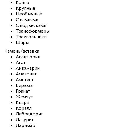
Конго
Крупные
Необычные
С камнями
С подвесками
Трансформеры
Треугольники
Шары
Камень/вставка
Авантюрин
Агат
Аквамарин
Амазонит
Аметист
Бирюза
Гранат
Жемчуг
Кварц
Коралл
Лабрадорит
Лазурит
Ларимар