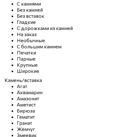
С камнями
Без камней
Без вставок
Гладкие
С дорожками из камней
На заказ
Необычные
С большим камнем
Печатки
Парные
Крупные
Широкие
Камень/вставка
Агат
Аквамарин
Амазонит
Аметист
Бирюза
Гематит
Гранат
Жемчуг
Змеевик