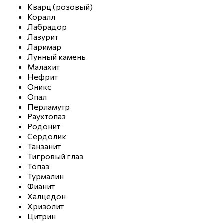
Кварц (розовый)
Коралл
Лабрадор
Лазурит
Ларимар
Лунный камень
Малахит
Нефрит
Оникс
Опал
Перламутр
Раухтопаз
Родонит
Сердолик
Танзанит
Тигровый глаз
Топаз
Турмалин
Фианит
Халцедон
Хризолит
Цитрин