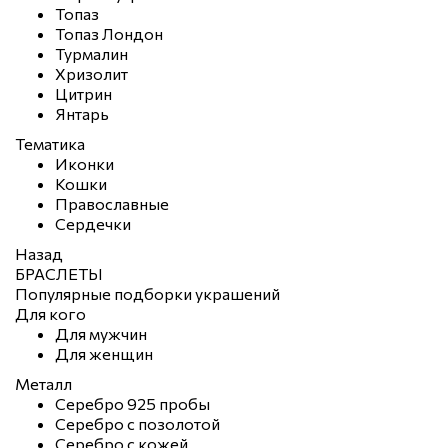
Топаз
Топаз Лондон
Турмалин
Хризолит
Цитрин
Янтарь
Тематика
Иконки
Кошки
Православные
Сердечки
Назад
БРАСЛЕТЫ
Популярные подборки украшений
Для кого
Для мужчин
Для женщин
Металл
Серебро 925 пробы
Серебро с позолотой
Серебро с кожей