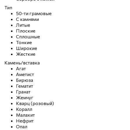
Тип
50-ти грамовые
С камнями
Литые
Плоские
Сплошные
Тонкие
Широкие
Жесткие
Камень/вставка
Агат
Аметист
Бирюза
Гематит
Гранат
Жемчуг
Кварц (розовый)
Коралл
Малахит
Нефрит
Опал