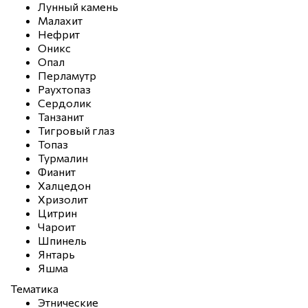
Лунный камень
Малахит
Нефрит
Оникс
Опал
Перламутр
Раухтопаз
Сердолик
Танзанит
Тигровый глаз
Топаз
Турмалин
Фианит
Халцедон
Хризолит
Цитрин
Чароит
Шпинель
Янтарь
Яшма
Тематика
Этнические