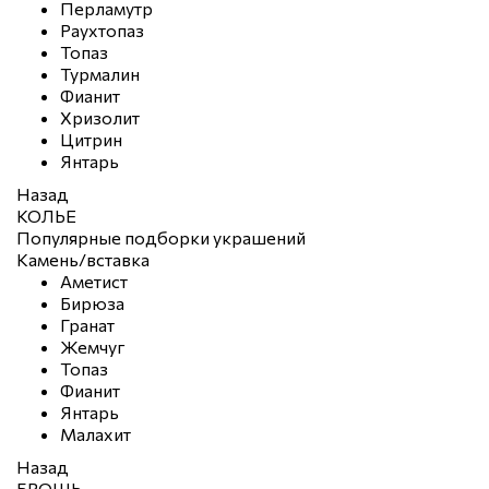
Перламутр
Раухтопаз
Топаз
Турмалин
Фианит
Хризолит
Цитрин
Янтарь
Назад
КОЛЬЕ
Популярные подборки украшений
Камень/вставка
Аметист
Бирюза
Гранат
Жемчуг
Топаз
Фианит
Янтарь
Малахит
Назад
БРОШЬ