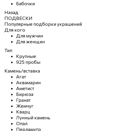
Бабочки
Назад
ПОДВЕСКИ
Популярные подборки украшений
Для кого
Для мужчин
Для женщин
Тип
Крупные
925 пробы
Камень/вставка
Агат
Аквамарин
Аметист
Бирюза
Гранат
Жемчуг
Кварц
Лунный камень
Опал
Перламутр