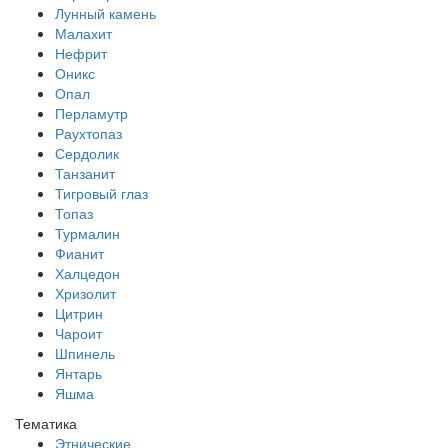
Лунный камень
Малахит
Нефрит
Оникс
Опал
Перламутр
Раухтопаз
Сердолик
Танзанит
Тигровый глаз
Топаз
Турмалин
Фианит
Халцедон
Хризолит
Цитрин
Чароит
Шпинель
Янтарь
Яшма
Тематика
Этнические