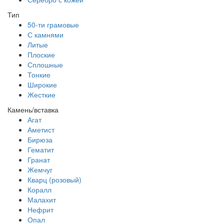
Тип
50-ти грамовые
С камнями
Литые
Плоские
Сплошные
Тонкие
Широкие
Жесткие
Камень/вставка
Агат
Аметист
Бирюза
Гематит
Гранат
Жемчуг
Кварц (розовый)
Коралл
Малахит
Нефрит
Опал