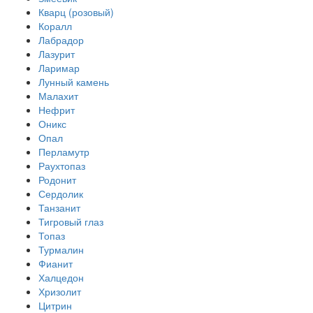
Кварц (розовый)
Коралл
Лабрадор
Лазурит
Ларимар
Лунный камень
Малахит
Нефрит
Оникс
Опал
Перламутр
Раухтопаз
Родонит
Сердолик
Танзанит
Тигровый глаз
Топаз
Турмалин
Фианит
Халцедон
Хризолит
Цитрин