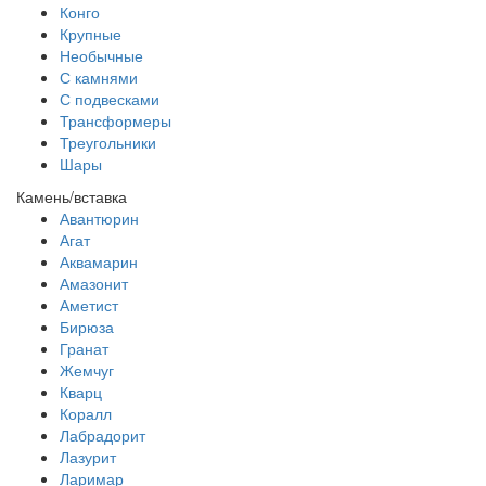
Конго
Крупные
Необычные
С камнями
С подвесками
Трансформеры
Треугольники
Шары
Камень/вставка
Авантюрин
Агат
Аквамарин
Амазонит
Аметист
Бирюза
Гранат
Жемчуг
Кварц
Коралл
Лабрадорит
Лазурит
Ларимар