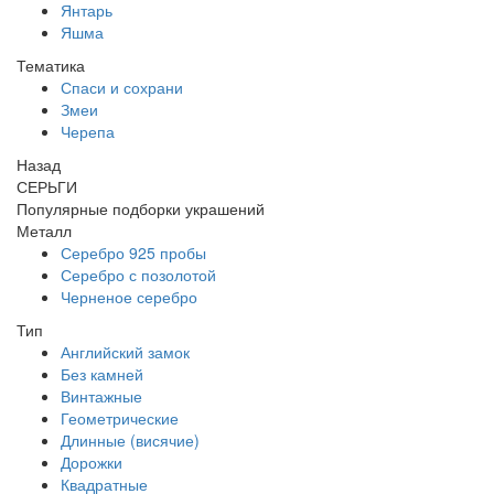
Янтарь
Яшма
Тематика
Спаси и сохрани
Змеи
Черепа
Назад
СЕРЬГИ
Популярные подборки украшений
Металл
Серебро 925 пробы
Серебро с позолотой
Черненое серебро
Тип
Английский замок
Без камней
Винтажные
Геометрические
Длинные (висячие)
Дорожки
Квадратные