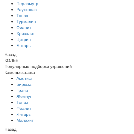
Перламутр
Раухтопаз
Топаз
Турмалин
Фианит
Хризолит
Цитрин
Янтарь
Назад
КОЛЬЕ
Популярные подборки украшений
Камень/вставка
Аметист
Бирюза
Гранат
Жемчуг
Топаз
Фианит
Янтарь
Малахит
Назад