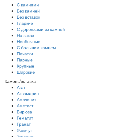
С камнями
Без камней
Без вставок
Гладкие
С дорожками из камней
На заказ
Необычные
С большим камнем
Печатки
Парные
Крупные
Широкие
Камень/вставка
Агат
Аквамарин
Амазонит
Аметист
Бирюза
Гематит
Гранат
Жемчуг
Змеевик