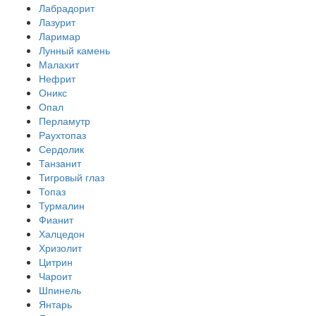
Лабрадорит
Лазурит
Ларимар
Лунный камень
Малахит
Нефрит
Оникс
Опал
Перламутр
Раухтопаз
Сердолик
Танзанит
Тигровый глаз
Топаз
Турмалин
Фианит
Халцедон
Хризолит
Цитрин
Чароит
Шпинель
Янтарь