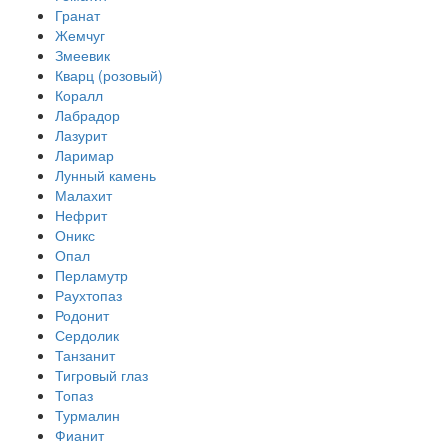
Гранат
Жемчуг
Змеевик
Кварц (розовый)
Коралл
Лабрадор
Лазурит
Ларимар
Лунный камень
Малахит
Нефрит
Оникс
Опал
Перламутр
Раухтопаз
Родонит
Сердолик
Танзанит
Тигровый глаз
Топаз
Турмалин
Фианит