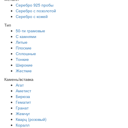
Серебро 925 пробы
Серебро с позолотой
Серебро с кожей
Тип
50-ти грамовые
С камнями
Литые
Плоские
Сплошные
Тонкие
Широкие
Жесткие
Камень/вставка
Агат
Аметист
Бирюза
Гематит
Гранат
Жемчуг
Кварц (розовый)
Коралл