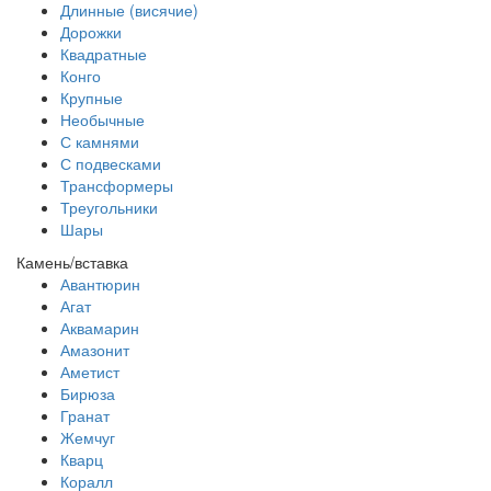
Длинные (висячие)
Дорожки
Квадратные
Конго
Крупные
Необычные
С камнями
С подвесками
Трансформеры
Треугольники
Шары
Камень/вставка
Авантюрин
Агат
Аквамарин
Амазонит
Аметист
Бирюза
Гранат
Жемчуг
Кварц
Коралл