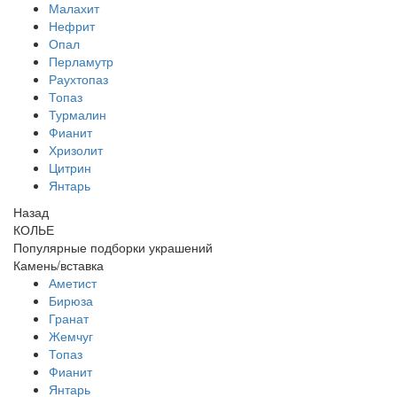
Малахит
Нефрит
Опал
Перламутр
Раухтопаз
Топаз
Турмалин
Фианит
Хризолит
Цитрин
Янтарь
Назад
КОЛЬЕ
Популярные подборки украшений
Камень/вставка
Аметист
Бирюза
Гранат
Жемчуг
Топаз
Фианит
Янтарь