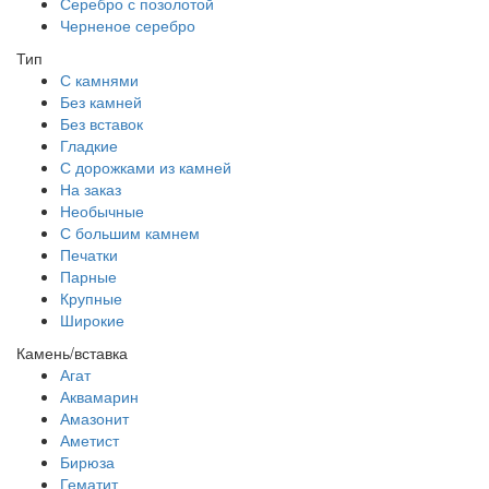
Серебро с позолотой
Черненое серебро
Тип
С камнями
Без камней
Без вставок
Гладкие
С дорожками из камней
На заказ
Необычные
С большим камнем
Печатки
Парные
Крупные
Широкие
Камень/вставка
Агат
Аквамарин
Амазонит
Аметист
Бирюза
Гематит