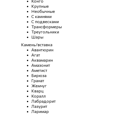
Конго
Крупные
Необычные
С камнями
С подвесками
Трансформеры
Треугольники
Шары
Камень/вставка
Авантюрин
Агат
Аквамарин
Амазонит
Аметист
Бирюза
Гранат
Жемчуг
Кварц
Коралл
Лабрадорит
Лазурит
Ларимар