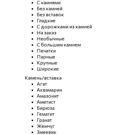
С камнями
Без камней
Без вставок
Гладкие
С дорожками из камней
На заказ
Необычные
С большим камнем
Печатки
Парные
Крупные
Широкие
Камень/вставка
Агат
Аквамарин
Амазонит
Аметист
Бирюза
Гематит
Гранат
Жемчуг
Змеевик