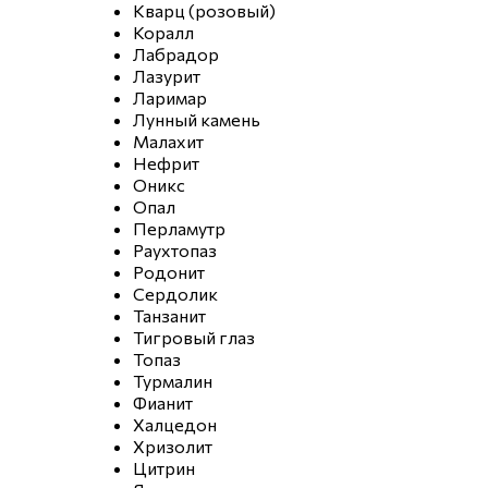
Кварц (розовый)
Коралл
Лабрадор
Лазурит
Ларимар
Лунный камень
Малахит
Нефрит
Оникс
Опал
Перламутр
Раухтопаз
Родонит
Сердолик
Танзанит
Тигровый глаз
Топаз
Турмалин
Фианит
Халцедон
Хризолит
Цитрин