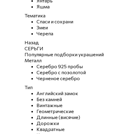
Янтарь
Яшма
Тематика
Спаси и сохрани
Змеи
Черепа
Назад
СЕРЬГИ
Популярные подборки украшений
Металл
Серебро 925 пробы
Серебро с позолотой
Черненое серебро
Тип
Английский замок
Без камней
Винтажные
Геометрические
Длинные (висячие)
Дорожки
Квадратные