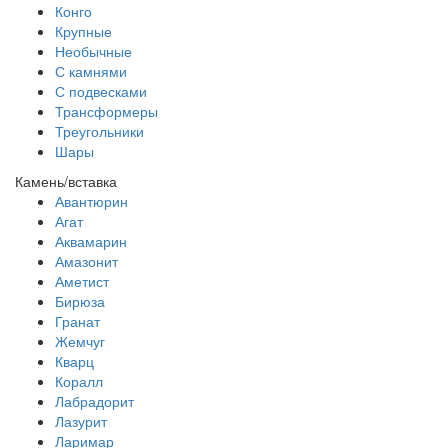
Конго
Крупные
Необычные
С камнями
С подвесками
Трансформеры
Треугольники
Шары
Камень/вставка
Авантюрин
Агат
Аквамарин
Амазонит
Аметист
Бирюза
Гранат
Жемчуг
Кварц
Коралл
Лабрадорит
Лазурит
Ларимар