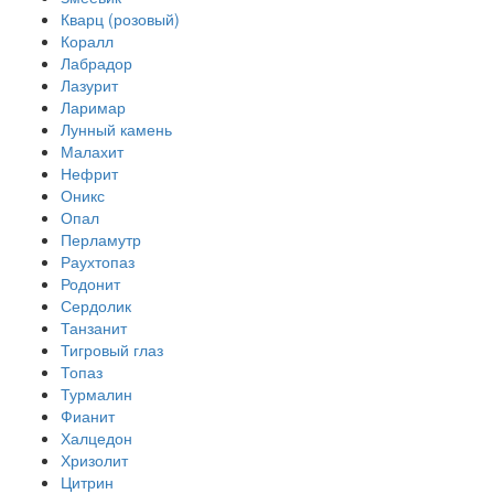
Кварц (розовый)
Коралл
Лабрадор
Лазурит
Ларимар
Лунный камень
Малахит
Нефрит
Оникс
Опал
Перламутр
Раухтопаз
Родонит
Сердолик
Танзанит
Тигровый глаз
Топаз
Турмалин
Фианит
Халцедон
Хризолит
Цитрин