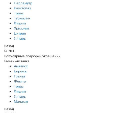
Перламутр
Раухтопаз
Топаз
Турмалин
Фианит
Хризолит
Цитрин
Янтарь
Назад
КОЛЬЕ
Популярные подборки украшений
Камень/вставка
Аметист
Бирюза
Гранат
Жемчуг
Топаз
Фианит
Янтарь
Малахит
Назад