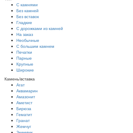
С камнями
Без камней
Без вставок
Гладкие
С дорожками из камней
На заказ
Необычные
С большим камнем
Печатки
Парные
Крупные
Широкие
Камень/вставка
Агат
Аквамарин
Амазонит
Аметист
Бирюза
Гематит
Гранат
Жемчуг
Змеевик