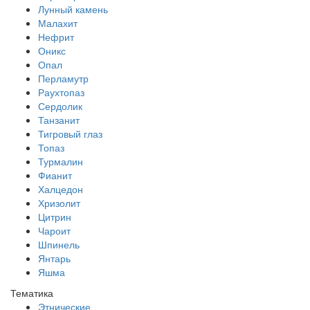
Лунный камень
Малахит
Нефрит
Оникс
Опал
Перламутр
Раухтопаз
Сердолик
Танзанит
Тигровый глаз
Топаз
Турмалин
Фианит
Халцедон
Хризолит
Цитрин
Чароит
Шпинель
Янтарь
Яшма
Тематика
Этнические