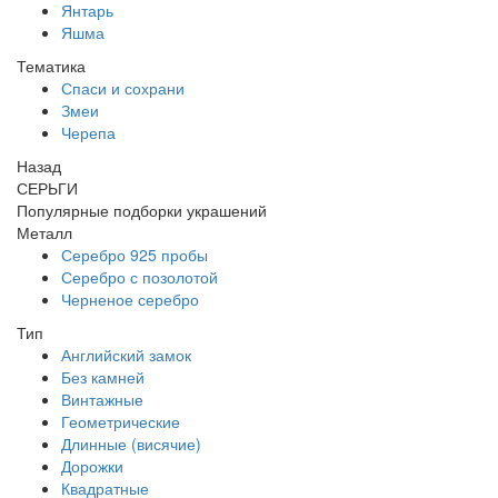
Янтарь
Яшма
Тематика
Спаси и сохрани
Змеи
Черепа
Назад
СЕРЬГИ
Популярные подборки украшений
Металл
Серебро 925 пробы
Серебро с позолотой
Черненое серебро
Тип
Английский замок
Без камней
Винтажные
Геометрические
Длинные (висячие)
Дорожки
Квадратные