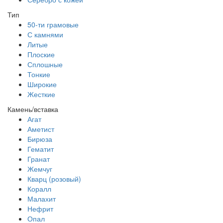
Тип
50-ти грамовые
С камнями
Литые
Плоские
Сплошные
Тонкие
Широкие
Жесткие
Камень/вставка
Агат
Аметист
Бирюза
Гематит
Гранат
Жемчуг
Кварц (розовый)
Коралл
Малахит
Нефрит
Опал