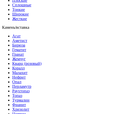
Плоские
Сплошные
Тонкие
Широкие
Жесткие
Камень/вставка
Агат
Аметист
Бирюза
Гематит
Гранат
Жемчуг
Кварц (розовый)
Коралл
Малахит
Нефрит
Опал
Перламутр
Раухтопаз
Топаз
Турмалин
Фианит
Хризолит
Цитрин