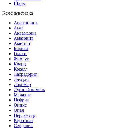
Шары
Камень/вставка
Авантюрин
Агат
Аквамарин
Амазонит
Аметист
Бирюза
Гранат
Жемчуг
Кварц
Коралл
Лабрадорит
Лазурит
Ларимар
Лунный камень
Малахит
Нефрит
Оникс
Опал
Перламутр
Раухтопаз
Сердолик