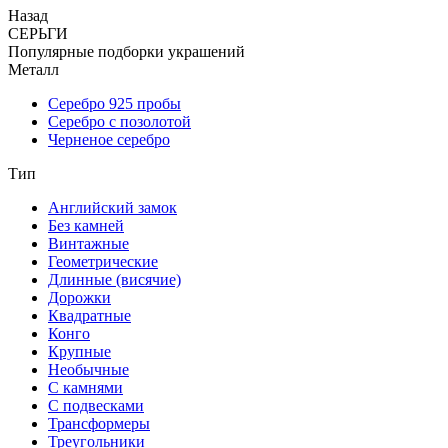
Назад
СЕРЬГИ
Популярные подборки украшений
Металл
Серебро 925 пробы
Серебро с позолотой
Черненое серебро
Тип
Английский замок
Без камней
Винтажные
Геометрические
Длинные (висячие)
Дорожки
Квадратные
Конго
Крупные
Необычные
С камнями
С подвесками
Трансформеры
Треугольники