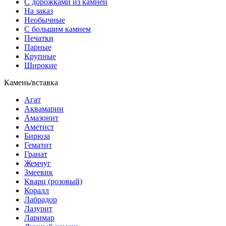
С дорожками из камней
На заказ
Необычные
С большим камнем
Печатки
Парные
Крупные
Широкие
Камень/вставка
Агат
Аквамарин
Амазонит
Аметист
Бирюза
Гематит
Гранат
Жемчуг
Змеевик
Кварц (розовый)
Коралл
Лабрадор
Лазурит
Ларимар