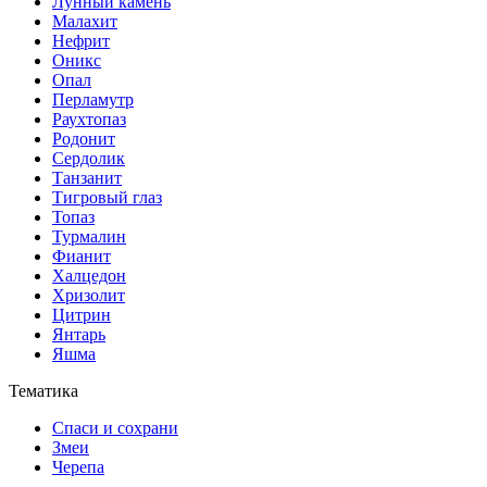
Лунный камень
Малахит
Нефрит
Оникс
Опал
Перламутр
Раухтопаз
Родонит
Сердолик
Танзанит
Тигровый глаз
Топаз
Турмалин
Фианит
Халцедон
Хризолит
Цитрин
Янтарь
Яшма
Тематика
Спаси и сохрани
Змеи
Черепа