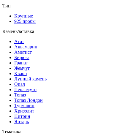
Тип
Крупные
925 пробы
Камень/вставка
Агат
Аквамарин
Аметист
Бирюза
Гранат
Жемчуг
Кварц
Лунный камень
Опал
Перламутр
Топаз
Топаз Лондон
Турмалин
Хризолит
Цитрин
Янтарь
Тематика