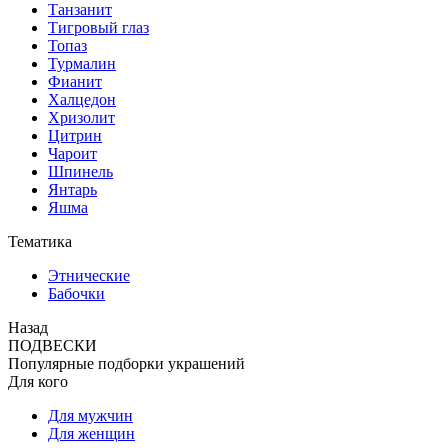
Танзанит
Тигровый глаз
Топаз
Турмалин
Фианит
Халцедон
Хризолит
Цитрин
Чароит
Шпинель
Янтарь
Яшма
Тематика
Этнические
Бабочки
Назад
ПОДВЕСКИ
Популярные подборки украшений
Для кого
Для мужчин
Для женщин