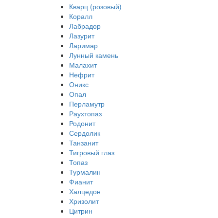
Кварц (розовый)
Коралл
Лабрадор
Лазурит
Ларимар
Лунный камень
Малахит
Нефрит
Оникс
Опал
Перламутр
Раухтопаз
Родонит
Сердолик
Танзанит
Тигровый глаз
Топаз
Турмалин
Фианит
Халцедон
Хризолит
Цитрин