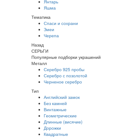
Янтарь
Яшма
Тематика
Спаси и сохрани
Змеи
Черепа
Назад
СЕРЬГИ
Популярные подборки украшений
Металл
Серебро 925 пробы
Серебро с позолотой
Черненое серебро
Тип
Английский замок
Без камней
Винтажные
Геометрические
Длинные (висячие)
Дорожки
Квадратные