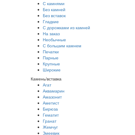
С камнями
Без камней
Без вставок
Гладкие
С дорожками из камней
На заказ
Необычные
С большим камнем
Печатки
Парные
Крупные
Широкие
Камень/вставка
Агат
Аквамарин
Амазонит
Аметист
Бирюза
Гематит
Гранат
Жемчуг
Змеевик