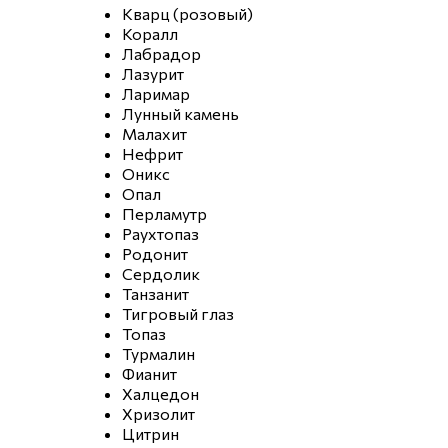
Кварц (розовый)
Коралл
Лабрадор
Лазурит
Ларимар
Лунный камень
Малахит
Нефрит
Оникс
Опал
Перламутр
Раухтопаз
Родонит
Сердолик
Танзанит
Тигровый глаз
Топаз
Турмалин
Фианит
Халцедон
Хризолит
Цитрин