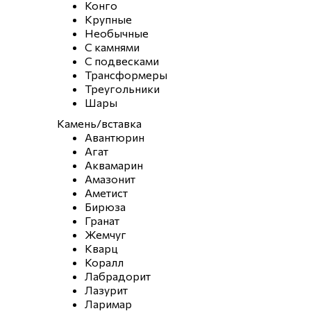
Конго
Крупные
Необычные
С камнями
С подвесками
Трансформеры
Треугольники
Шары
Камень/вставка
Авантюрин
Агат
Аквамарин
Амазонит
Аметист
Бирюза
Гранат
Жемчуг
Кварц
Коралл
Лабрадорит
Лазурит
Ларимар