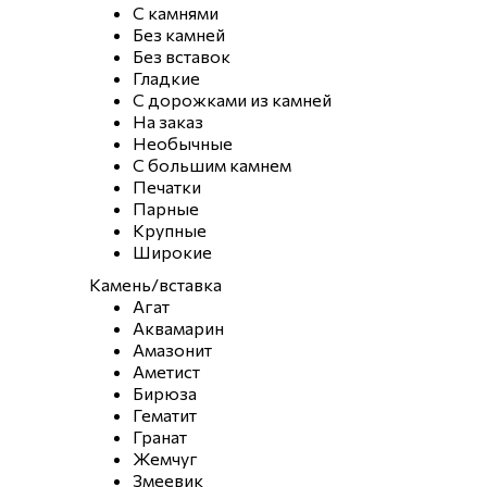
С камнями
Без камней
Без вставок
Гладкие
С дорожками из камней
На заказ
Необычные
С большим камнем
Печатки
Парные
Крупные
Широкие
Камень/вставка
Агат
Аквамарин
Амазонит
Аметист
Бирюза
Гематит
Гранат
Жемчуг
Змеевик