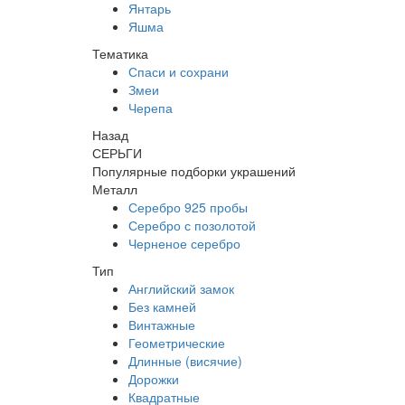
Янтарь
Яшма
Тематика
Спаси и сохрани
Змеи
Черепа
Назад
СЕРЬГИ
Популярные подборки украшений
Металл
Серебро 925 пробы
Серебро с позолотой
Черненое серебро
Тип
Английский замок
Без камней
Винтажные
Геометрические
Длинные (висячие)
Дорожки
Квадратные