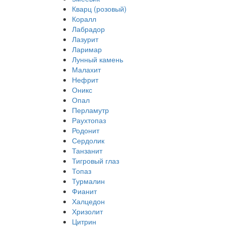
Кварц (розовый)
Коралл
Лабрадор
Лазурит
Ларимар
Лунный камень
Малахит
Нефрит
Оникс
Опал
Перламутр
Раухтопаз
Родонит
Сердолик
Танзанит
Тигровый глаз
Топаз
Турмалин
Фианит
Халцедон
Хризолит
Цитрин