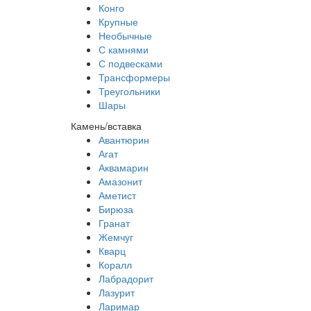
Конго
Крупные
Необычные
С камнями
С подвесками
Трансформеры
Треугольники
Шары
Камень/вставка
Авантюрин
Агат
Аквамарин
Амазонит
Аметист
Бирюза
Гранат
Жемчуг
Кварц
Коралл
Лабрадорит
Лазурит
Ларимар