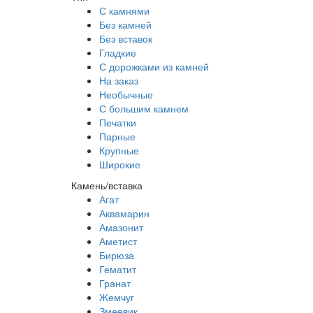
С камнями
Без камней
Без вставок
Гладкие
С дорожками из камней
На заказ
Необычные
С большим камнем
Печатки
Парные
Крупные
Широкие
Камень/вставка
Агат
Аквамарин
Амазонит
Аметист
Бирюза
Гематит
Гранат
Жемчуг
Змеевик